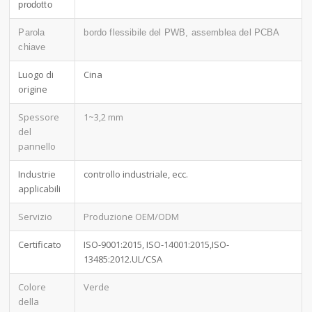
prodotto
Parola
bordo flessibile del PWB, assemblea del PCBA
chiave
Luogo di
Cina
origine
Spessore
1~3,2 mm
del
pannello
Industrie
controllo industriale, ecc.
applicabili
Servizio
Produzione OEM/ODM
Certificato
ISO-9001:2015, ISO-14001:2015,ISO-
13485:2012.UL/CSA
Colore
Verde
della