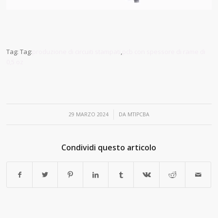
Tag: Tag:
produzione di circuiti stampati
,
pcb con spessore di rame di
0,5 oz
/
29 MARZO 2024
DA
MTIPCBA
Condividi questo articolo