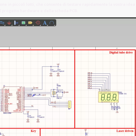
ne in piccoli lotti, che consente di testare rapidamente la vostra idea
del progetto hardware e della scheda PCB.