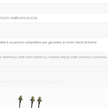
015,ISO-13485:2012.UL/CSA
à e un prezzo competitivo per garantire ai nostri clienti di trarne
: Martinica, Stati Uniti d'America, Guinea, Nepal, Haiti, Lettonia, Suriname,
 anticipo sui tempi e di altissima qualità.