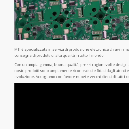
MTI è specializzata in servizi di produzione elettronica chiavi i
consegna di prodotti di alta qualità in tutto il mondo.
Con un'ampia gamma, buona qualità, prezzi ragionevoli e design al
nostri prodotti sono ampiamente riconosciuti e fidati dagli utent
evoluzione. Accogliamo con favore nuovi e vecchi clienti di tutti i ce