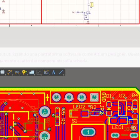
out utilizzando una piattaforma software come Altium Designer. Quest
ionamento esatto dei componenti sulla scheda.