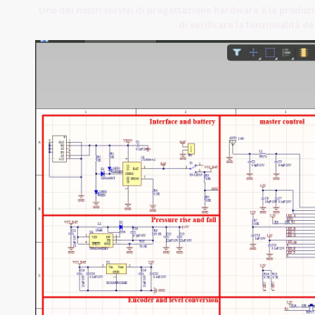
Uno dei nostri servizi di progettazione hardware è la produzio
di verificare la funzionalità 