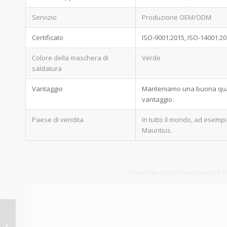
Servizio
Produzione OEM/ODM
Certificato
ISO-9001:2015, ISO-14001:2
Colore della maschera di
Verde
saldatura
Vantaggio
Manteniamo una buona qualit
vantaggio.
Paese di vendita
In tutto il mondo, ad esempio
Mauritius.
I vostri prodotti sono sempre in
Assemblaggi di circuiti