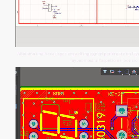
Abbiamo una ricca esperienza di ingegneri per creare un lay
layout mostra l'aspetto e il posiz