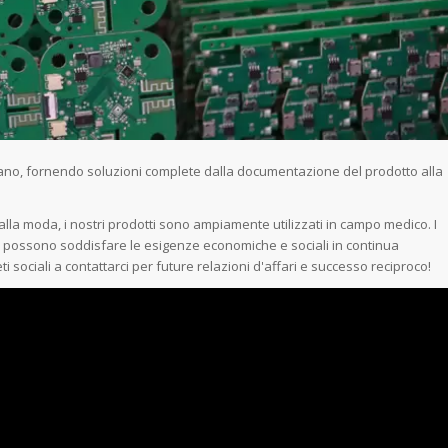
n mano, fornendo soluzioni complete dalla documentazione del prodotto alla
la moda, i nostri prodotti sono ampiamente utilizzati in campo medico. I
i e possono soddisfare le esigenze economiche e sociali in continua
ti sociali a contattarci per future relazioni d'affari e successo reciproco!