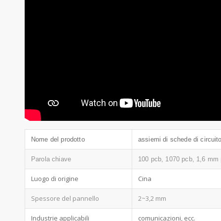
Nome del prodotto
assiemi di schede di circuit
Parola chiave
100 pcb, 1070 pcb, 1,6 mm 
Luogo di origine
Cina
Spessore del pannello
2~3,2 mm
Industrie applicabili
comunicazioni, ecc.