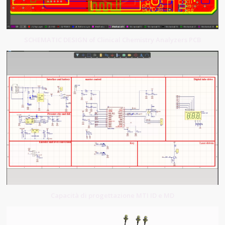
SCHEMATIC DESIGN of Clinical Chemistry Analyzers PCB
Capacità di progettazione MTI ID e MD