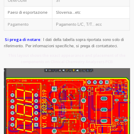
OEM/ODM
Sì
Paesi di esportazione
Slovenia…etc
Pagamento
Pagamento L/C, T/T...ecc
Si prega di notare
: I dati della tabella sopra riportata sono solo di
contattateci
riferimento. Per informazioni specifiche, si prega di
.
This layout shows the exact appearance and placement of the
components on Clinical Chemistry Analyzers PCB.