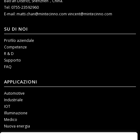
Bao’an District, Shenzhen，China.
Tel: 0755-23592960
E-mail:
matti.chan@mintecinno.com
vincent@mintecinno.com
SU DI NOI
Profilo aziendale
Competenze
R & D
Supporto
FAQ
APPLICAZIONI
Automotive
Industriale
IOT
Illuminazione
Medico
Nuova energia