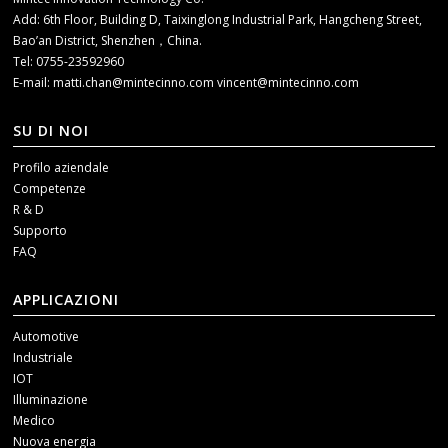
Add: 6th Floor, Building D, Taixinglong Industrial Park, Hangcheng Street,
Bao’an District, Shenzhen，China.
Tel: 0755-23592960
E-mail:
matti.chan@mintecinno.com
vincent@mintecinno.com
SU DI NOI
Profilo aziendale
Competenze
R & D
Supporto
FAQ
APPLICAZIONI
Automotive
Industriale
IOT
Illuminazione
Medico
Nuova energia