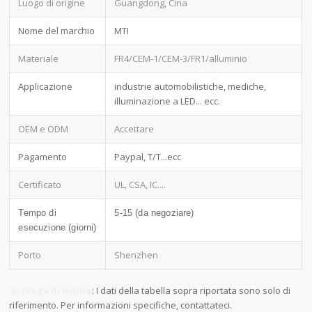
Luogo di origine
Guangdong, Cina
Nome del marchio
MTI
Materiale
FR4/CEM-1/CEM-3/FR1/alluminio
Applicazione
industrie automobilistiche, mediche,
illuminazione a LED... ecc.
OEM e ODM
Accettare
Pagamento
Paypal, T/T...ecc
Certificato
UL, CSA, IC....
Tempo di
5-15 (da negoziare)
esecuzione (giorni)
Porto
Shenzhen
Si prega di notare
: I dati della tabella sopra riportata sono solo di
riferimento. Per informazioni specifiche, contattateci.