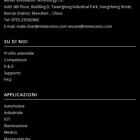
Mintec Innovation Technology Co.
Add: 6th Floor, Building D, Taixinglong Industrial Park, Hangcheng Street,
Bao’an District, Shenzhen，China.
Tel: 0755-23592960
E-mail:
matti.chan@mintecinno.com
vincent@mintecinno.com
SU DI NOI
Profilo aziendale
Competenze
R & D
Supporto
FAQ
APPLICAZIONI
Automotive
Industriale
IOT
Illuminazione
Medico
Nuova energia