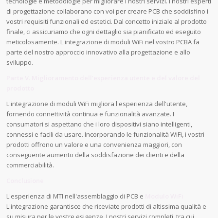
tecnologie e metodologie per migliorare i nostri servizi. I nostri esperti
di progettazione collaborano con voi per creare PCB che soddisfino i
vostri requisiti funzionali ed estetici. Dal concetto iniziale al prodotto
finale, ci assicuriamo che ogni dettaglio sia pianificato ed eseguito
meticolosamente. L'integrazione di moduli WiFi nel vostro PCBA fa
parte del nostro approccio innovativo alla progettazione e allo
sviluppo.
Parte V. Miglioramento dell'esperienza utente e del valore del
prodotto
L'integrazione di moduli WiFi migliora l'esperienza dell'utente,
fornendo connettività continua e funzionalità avanzate. I
consumatori si aspettano che i loro dispositivi siano intelligenti,
connessi e facili da usare. Incorporando le funzionalità WiFi, i vostri
prodotti offrono un valore e una convenienza maggiori, con
conseguente aumento della soddisfazione dei clienti e della
commerciabilità.
Conclusione
L'esperienza di MTI nell'assemblaggio di PCB e
Modulo WiFi
L'integrazione garantisce che riceviate prodotti di altissima qualità e
su misura per le vostre esigenze. I nostri servizi completi, tra cui