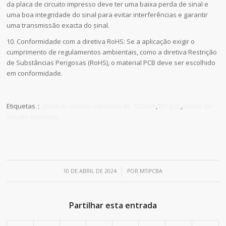
da placa de circuito impresso deve ter uma baixa perda de sinal e
uma boa integridade do sinal para evitar interferências e garantir
uma transmissão exacta do sinal.
10. Conformidade com a diretiva RoHS: Se a aplicação exigir o
cumprimento de regulamentos ambientais, como a diretiva Restrição
de Substâncias Perigosas (RoHS), o material PCB deve ser escolhido
em conformidade.
Etiquetas：
placa de circuito impresso de 120 mm
,
007 pcb
,
placas de
circuito impresso
/
10 DE ABRIL DE 2024
POR
MTIPCBA
Partilhar esta entrada