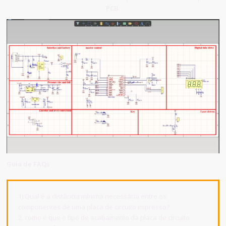
PCB.
Guia de FAQs
1) Qual é a distância mínima necessária entre os
componentes de uma placa de circuito impresso?
2. como é que o tipo de acabamento da placa de circuito