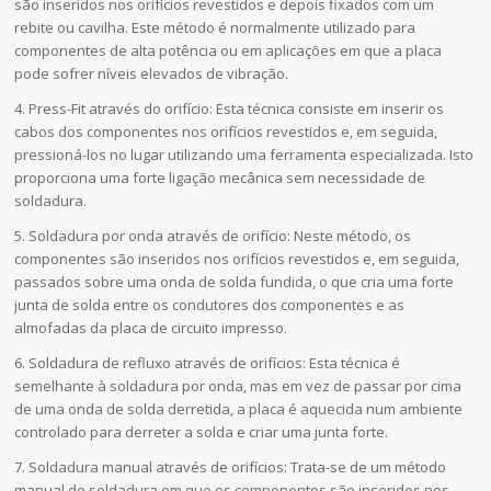
são inseridos nos orifícios revestidos e depois fixados com um
rebite ou cavilha. Este método é normalmente utilizado para
componentes de alta potência ou em aplicações em que a placa
pode sofrer níveis elevados de vibração.
4. Press-Fit através do orifício: Esta técnica consiste em inserir os
cabos dos componentes nos orifícios revestidos e, em seguida,
pressioná-los no lugar utilizando uma ferramenta especializada. Isto
proporciona uma forte ligação mecânica sem necessidade de
soldadura.
5. Soldadura por onda através de orifício: Neste método, os
componentes são inseridos nos orifícios revestidos e, em seguida,
passados sobre uma onda de solda fundida, o que cria uma forte
junta de solda entre os condutores dos componentes e as
almofadas da placa de circuito impresso.
6. Soldadura de refluxo através de orifícios: Esta técnica é
semelhante à soldadura por onda, mas em vez de passar por cima
de uma onda de solda derretida, a placa é aquecida num ambiente
controlado para derreter a solda e criar uma junta forte.
7. Soldadura manual através de orifícios: Trata-se de um método
manual de soldadura em que os componentes são inseridos nos