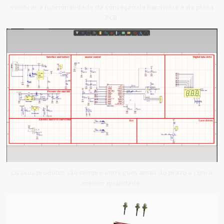
verificar a funcionalidade da conceção de hardware e da placa
PCB.
Os seus produtos são sempre entregues antes do prazo e com a
melhor qualidade.