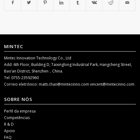
MINTEC
Mintec Innovation Technology Co., Ltd
Add: 6th Floor, Building D, Taixinglong Industrial Park, Hangcheng Street,
Bao’an District, Shenzhen，China.
Tel: 0755-23592960
Correio eletrónico:
matti.chan@mintecinno.com
vincent@mintecinno.com
SOBRE NÓS
Perfil da empresa
Competências
R & D
Apoio
FAQ