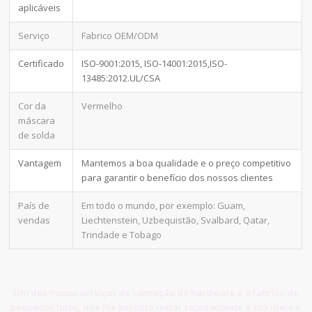
aplicáveis
Serviço
Fabrico OEM/ODM
Certificado
ISO-9001:2015, ISO-14001:2015,ISO-
13485:2012.UL/CSA
Cor da
Vermelho
máscara
de solda
Vantagem
Mantemos a boa qualidade e o preço competitivo
para garantir o benefício dos nossos clientes
País de
Em todo o mundo, por exemplo: Guam,
vendas
Liechtenstein, Uzbequistão, Svalbard, Qatar,
Trindade e Tobago
Um dos nossos serviços de conceção de hardware é o fabrico de
pequenos lotes, que lhe permite testar rapidamente a sua ideia e