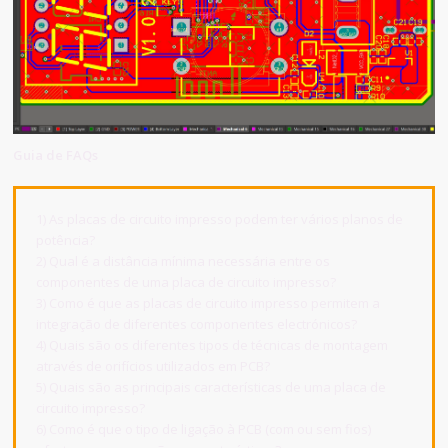
Guia de FAQs
1) As placas de circuito impresso podem ter vários planos de
potência?
2) Qual é a distância mínima necessária entre os
componentes de uma placa de circuito impresso?
3) Como é que as placas de circuito impresso permitem a
integração de diferentes componentes electrónicos?
4) Quais são os diferentes tipos de técnicas de montagem
através de orifícios utilizados em PCB?
5) Quais são as principais características de uma placa de
circuito impresso?
6) Como é que o tipo de ligação à PCB (com ou sem fios)