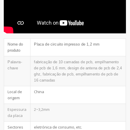
Nome do
Placa de circuito impresso de 1,2 mm
produto
Palavra-
fabricação de 10 camadas de pcb, empilhamento
chave
de pcb de 1,6 mm, design de antena de pcb de 2,4
ghz, fabricação de pcb, empilhamento de pcb de
16 camadas
Local de
China
origem
Espessura
2~3,2mm
da placa
Sectores
eletrónica de consumo, etc.