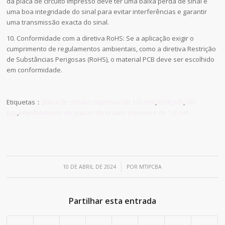
da placa de circuito impresso deve ter uma baixa perda de sinal e
uma boa integridade do sinal para evitar interferências e garantir
uma transmissão exacta do sinal.
10. Conformidade com a diretiva RoHS: Se a aplicação exigir o
cumprimento de regulamentos ambientais, como a diretiva Restrição
de Substâncias Perigosas (RoHS), o material PCB deve ser escolhido
em conformidade.
Etiquetas：
placa de circuito impresso de 120 mm
,
3018 pcb
,
100
pçs
,
empilhamento de placas de circuito impresso de 1,6 mm
/
10 DE ABRIL DE 2024
POR
MTIPCBA
Partilhar esta entrada