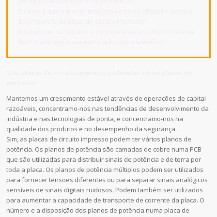
afecta a sua conceção e características?
7) Como é que o tipo de máscara de solda utilizada afecta o
desempenho da placa de circuito impresso?
8) Quais são os factores a considerar ao escolher o material
de PCB adequado para uma aplicação específica?
1) As placas de circuito impresso podem ter vários planos de
potência?
Mantemos um crescimento estável através de operações de capital
razoáveis, concentramo-nos nas tendências de desenvolvimento da
indústria e nas tecnologias de ponta, e concentramo-nos na
qualidade dos produtos e no desempenho da segurança.
Sim, as placas de circuito impresso podem ter vários planos de
potência. Os planos de potência são camadas de cobre numa PCB
que são utilizadas para distribuir sinais de potência e de terra por
toda a placa. Os planos de potência múltiplos podem ser utilizados
para fornecer tensões diferentes ou para separar sinais analógicos
sensíveis de sinais digitais ruidosos. Podem também ser utilizados
para aumentar a capacidade de transporte de corrente da placa. O
número e a disposição dos planos de potência numa placa de