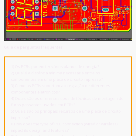
Guia de perguntas frequentes
1) Os PCBs podem ter vários planos de energia?
2) Qual é a distância mínima necessária entre os
componentes em uma placa de circuito impresso?
3) Como as PCBs suportam a integração de diferentes
componentes eletrônicos?
4) Quais são os diferentes tipos de técnicas de montagem de
furos passantes usados em PCBs?
5) Quais são os principais recursos de uma placa de circuito
impresso?
6.How does the type of PCB connection (wired or wireless)
impact its design and features?