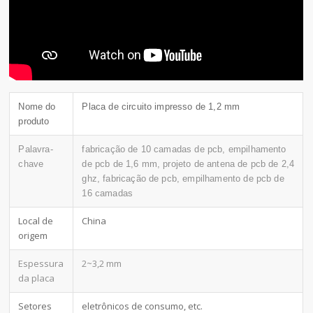
Nome do
Placa de circuito impresso de 1,2 mm
produto
Palavra-
fabricação de 10 camadas de pcb, empilhamento
chave
de pcb de 1,6 mm, projeto de antena de pcb de 2,4
ghz, fabricação de pcb, empilhamento de pcb de
16 camadas
Local de
China
origem
Espessura
2~3,2 mm
da placa
Setores
eletrônicos de consumo, etc.