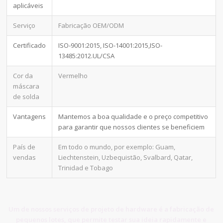
aplicáveis
Serviço
Fabricação OEM/ODM
Certificado
ISO-9001:2015, ISO-14001:2015,ISO-
13485:2012.UL/CSA
Cor da
Vermelho
máscara
de solda
Vantagens
Mantemos a boa qualidade e o preço competitivo
para garantir que nossos clientes se beneficiem
País de
Em todo o mundo, por exemplo: Guam,
vendas
Liechtenstein, Uzbequistão, Svalbard, Qatar,
Trinidad e Tobago
Um de nossos serviços de projeto de hardware é a fabricação de
pequenos lotes, que permite testar sua ideia rapidamente e