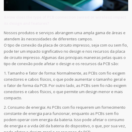
6.How does the type of PCB connection (wired or wireless) impact
its design and features?
Nossos produtos e serviços abrangem uma ampla gama de áreas e
atendem às necessidades de diferentes campos.
O tipo de conexão da placa de circuito impresso, seja com ou sem fio,
pode ter um impacto significativo no design e nos recursos da placa
de circuito impresso. Algumas das principais maneiras pelas quais o
tipo de conexão pode afetar o design e os recursos da PCB são:
1. Tamanho e fator de forma: Normalmente, as PCBs com fio exigem
conectores e cabos físicos, o que pode aumentar o tamanho geral e
o fator de forma da PCB. Por outro lado, as PCBs sem fio não exigem
conectores e cabos físicos, o que permite um design menor e mais
compacto.
2. Consumo de energia: As PCBs com fio requerem um fornecimento
constante de energia para funcionar, enquanto as PCBs sem fio
podem operar com energia da bateria. Isso pode afetar o consumo
de energia e a vida útil da bateria do dispositivo, o que, por sua vez,
pode afetar o design geral e os recursos da PCB.