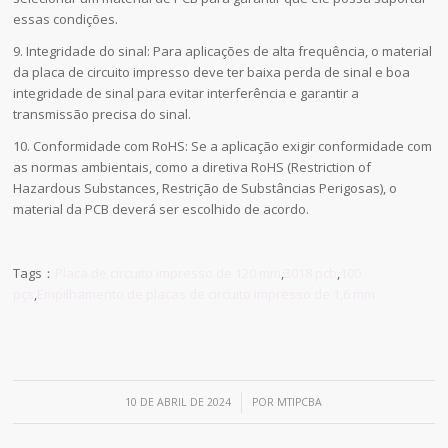
essas condições.
9. Integridade do sinal: Para aplicações de alta frequência, o material
da placa de circuito impresso deve ter baixa perda de sinal e boa
integridade de sinal para evitar interferência e garantir a
transmissão precisa do sinal.
10. Conformidade com RoHS: Se a aplicação exigir conformidade com
as normas ambientais, como a diretiva RoHS (Restriction of
Hazardous Substances, Restrição de Substâncias Perigosas), o
material da PCB deverá ser escolhido de acordo.
Tags：
Placa de circuito impresso de 120 mm
,
3018 pcb
,
100
pçs
,
Empilhamento de placas de circuito impresso de 1,6 mm
/
10 DE ABRIL DE 2024
POR
MTIPCBA