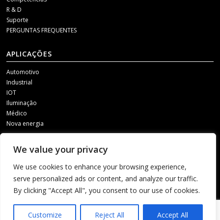
R & D
Suporte
PERGUNTAS FREQUENTES
APLICAÇÕES
Automotivo
Industrial
IOT
Iluminação
Médico
Nova energia
MÍDIA SOCIAL
We value your privacy
Para receber nossas atualizações, entre em contato conosco por meio de
We use cookies to enhance your browsing experience,
um dos seguintes canais.
serve personalized ads or content, and analyze our traffic.
By clicking "Accept All", you consent to our use of cookies.
1
Customize
Reject All
Accept All