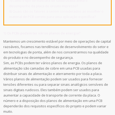
7) Como o tipo de máscara de solda usada afeta o
desempenho da placa de circuito impresso?
8) Quais são os fatores a serem considerados ao escolher o
material de PCB correto para uma aplicação específica?
1) Os PCBs podem ter vários planos de energia?
Mantemos um crescimento estável por meio de operações de capital
razoáveis, focamos nas tendências de desenvolvimento do setor e
em tecnologias de ponta, além de nos concentrarmos na qualidade
do produto e no desempenho de segurança.
Sim, as PCBs podem ter vários planos de energia. Os planos de
alimentação são camadas de cobre em uma PCB usadas para
distribuir sinais de alimentação e aterramento por toda a placa.
Vários planos de alimentação podem ser usados para fornecer
tensões diferentes ou para separar sinais analógicos sensíveis de
sinais digitais ruidosos. Eles também podem ser usados para
aumentar a capacidade de transporte de corrente da placa. O
número e a disposição dos planos de alimentação em uma PCB
dependerão dos requisitos específicos do projeto e podem variar
muito.