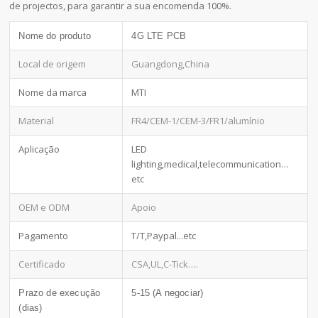
de projectos, para garantir a sua encomenda 100%.
Nome do produto
4G LTE PCB
Local de origem
Guangdong,China
Nome da marca
MTI
Material
FR4/CEM-1/CEM-3/FR1/alumínio
Aplicação
LED
lighting,medical,telecommunication…
etc
OEM e ODM
Apoio
Pagamento
T/T,Paypal...etc
Certificado
CSA,UL,C-Tick….
Prazo de execução
5-15 (A negociar)
(dias)