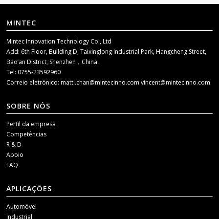
MINTEC
Mintec Innovation Technology Co., Ltd
Add: 6th Floor, Building D, Taixinglong Industrial Park, Hangcheng Street,
Bao’an District, Shenzhen，China.
Tel: 0755-23592960
Correio eletrónico:
matti.chan@mintecinno.com
vincent@mintecinno.com
SOBRE NÓS
Perfil da empresa
Competências
R & D
Apoio
FAQ
APLICAÇÕES
Automóvel
Industrial