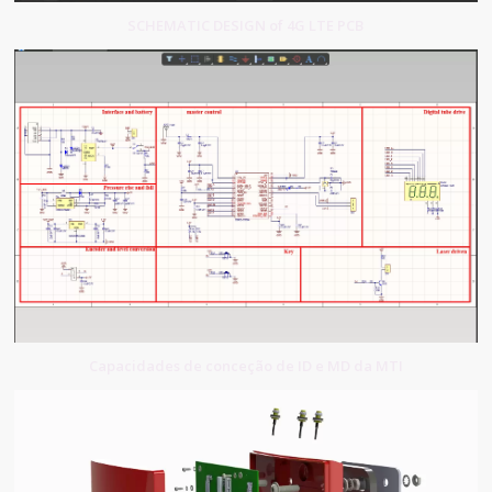
SCHEMATIC DESIGN of 4G LTE PCB
Capacidades de conceção de ID e MD da MTI