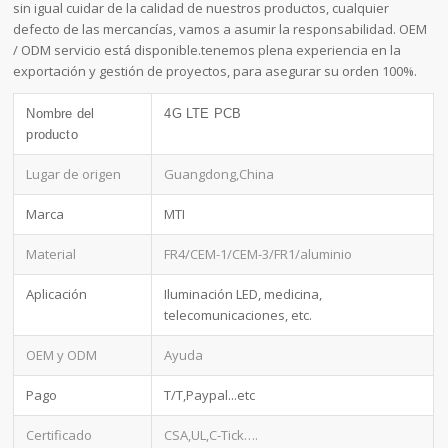
sin igual cuidar de la calidad de nuestros productos, cualquier
defecto de las mercancías, vamos a asumir la responsabilidad. OEM
/ ODM servicio está disponible.tenemos plena experiencia en la
exportación y gestión de proyectos, para asegurar su orden 100%.
Nombre del
4G LTE PCB
producto
Lugar de origen
Guangdong,China
Marca
MTI
Material
FR4/CEM-1/CEM-3/FR1/aluminio
Aplicación
Iluminación LED, medicina,
telecomunicaciones, etc.
OEM y ODM
Ayuda
Pago
T/T,Paypal...etc
Certificado
CSA,UL,C-Tick….