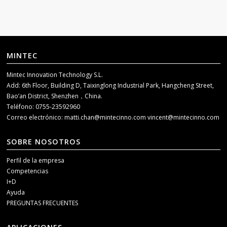
MINTEC
Mintec Innovation Technology S.L.
Add: 6th Floor, Building D, Taixinglong Industrial Park, Hangcheng Street,
Bao’an District, Shenzhen，China.
Teléfono: 0755-23592960
Correo electrónico:
matti.chan@mintecinno.com
vincent@mintecinno.com
SOBRE NOSOTROS
Perfil de la empresa
Competencias
I+D
Ayuda
PREGUNTAS FRECUENTES