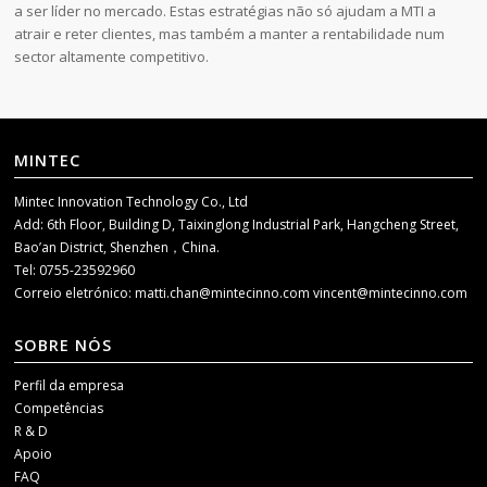
a ser líder no mercado. Estas estratégias não só ajudam a MTI a
atrair e reter clientes, mas também a manter a rentabilidade num
sector altamente competitivo.
MINTEC
Mintec Innovation Technology Co., Ltd
Add: 6th Floor, Building D, Taixinglong Industrial Park, Hangcheng Street,
Bao’an District, Shenzhen，China.
Tel: 0755-23592960
Correio eletrónico:
matti.chan@mintecinno.com
vincent@mintecinno.com
SOBRE NÓS
Perfil da empresa
Competências
R & D
Apoio
FAQ