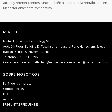
atraer y retener clientes, sino también a mantener la rentabilidad en
un sector altamente competitivo.
MINTEC
Mintec Innovation Technology S.L.
Add: 6th Floor, Building D, Taixinglong Industrial Park, Hangcheng Street,
Bao’an District, Shenzhen，China.
Teléfono: 0755-23592960
Correo electrónico:
matti.chan@mintecinno.com
vincent@mintecinno.com
SOBRE NOSOTROS
Perfil de la empresa
Competencias
I+D
Ayuda
PREGUNTAS FRECUENTES