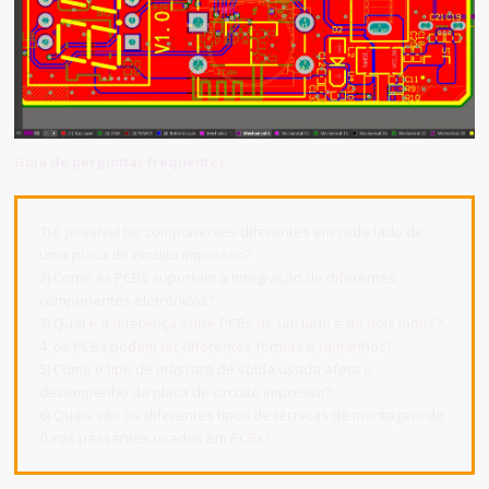
Guia de perguntas frequentes
1) É possível ter componentes diferentes em cada lado de
uma placa de circuito impresso?
2) Como as PCBs suportam a integração de diferentes
componentes eletrônicos?
3) Qual é a diferença entre PCBs de um lado e de dois lados?
4. os PCBs podem ter diferentes formas e tamanhos?
5) Como o tipo de máscara de solda usada afeta o
desempenho da placa de circuito impresso?
6) Quais são os diferentes tipos de técnicas de montagem de
furos passantes usados em PCBs?