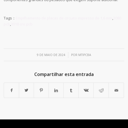
Tags：
Empilhamento de placas de circuito impresso de 1,6 mm
,
3080
pcb
,
3018 cnc pcb
/
9 DE MAIO DE 2024
POR
MTIPCBA
Compartilhar esta entrada