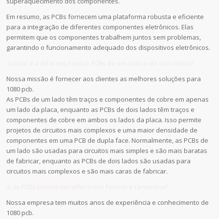
superaquecimento dos componentes.
Em resumo, as PCBs fornecem uma plataforma robusta e eficiente
para a integração de diferentes componentes eletrônicos. Elas
permitem que os componentes trabalhem juntos sem problemas,
garantindo o funcionamento adequado dos dispositivos eletrônicos.
3) Qual é a diferença entre PCBs de um lado e de dois lados?
Nossa missão é fornecer aos clientes as melhores soluções para
1080 pcb.
As PCBs de um lado têm traços e componentes de cobre em apenas
um lado da placa, enquanto as PCBs de dois lados têm traços e
componentes de cobre em ambos os lados da placa. Isso permite
projetos de circuitos mais complexos e uma maior densidade de
componentes em uma PCB de dupla face. Normalmente, as PCBs de
um lado são usadas para circuitos mais simples e são mais baratas
de fabricar, enquanto as PCBs de dois lados são usadas para
circuitos mais complexos e são mais caras de fabricar.
4. os PCBs podem ter diferentes formas e tamanhos?
Nossa empresa tem muitos anos de experiência e conhecimento de
1080 pcb.