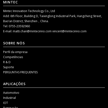
MINTEC
Mintec Innovation Technology Co., Ltd
Add: 6th Floor, Building D, Taixinglong Industrial Park, Hangcheng Street,
Bao’an District, Shenzhen，China.
Tel: 0755-23592960
E-mail:
matti.chan@mintecinno.com
vincent@mintecinno.com
SOBRE NÓS
Perfil da empresa
Competências
R & D
Suporte
PERGUNTAS FREQUENTES
APLICAÇÕES
Automotivo
Industrial
IOT
Iluminação