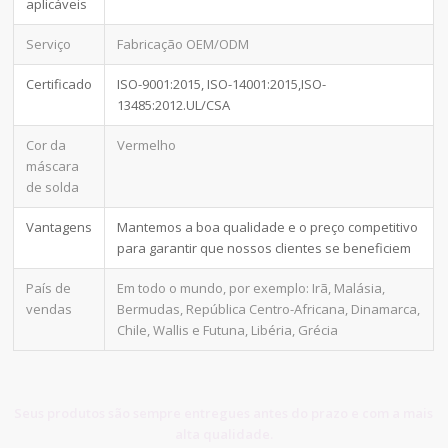
aplicáveis
Serviço
Fabricação OEM/ODM
Certificado
ISO-9001:2015, ISO-14001:2015,ISO-
13485:2012.UL/CSA
Cor da
Vermelho
máscara
de solda
Vantagens
Mantemos a boa qualidade e o preço competitivo
para garantir que nossos clientes se beneficiem
País de
Em todo o mundo, por exemplo: Irã, Malásia,
vendas
Bermudas, República Centro-Africana, Dinamarca,
Chile, Wallis e Futuna, Libéria, Grécia
Seus produtos são sempre entregues antes do prazo e com a mais
alta qualidade.