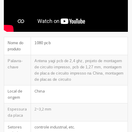
Nome do
1080 pcb
produto
Palavra-
Antena yagi pcb de 2,4 ghz, projeto de montagem
chave
de circuito impresso, pcb de 1,27 mm, montagem
de placa de circuito impresso na China, montagem
de placas de circuito
Local de
China
origem
Espessura
2~3,2 mm
da placa
Setores
controle industrial, etc.