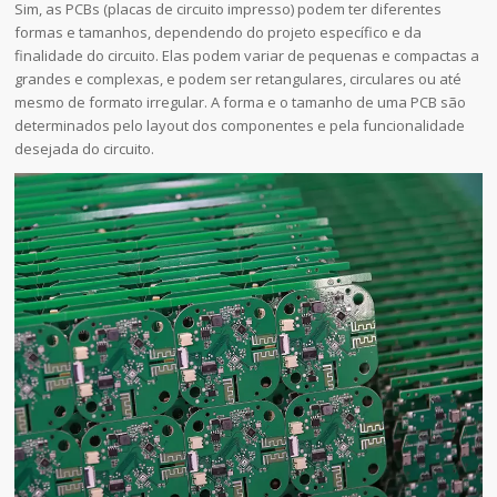
Sim, as PCBs (placas de circuito impresso) podem ter diferentes
formas e tamanhos, dependendo do projeto específico e da
finalidade do circuito. Elas podem variar de pequenas e compactas a
grandes e complexas, e podem ser retangulares, circulares ou até
mesmo de formato irregular. A forma e o tamanho de uma PCB são
determinados pelo layout dos componentes e pela funcionalidade
desejada do circuito.