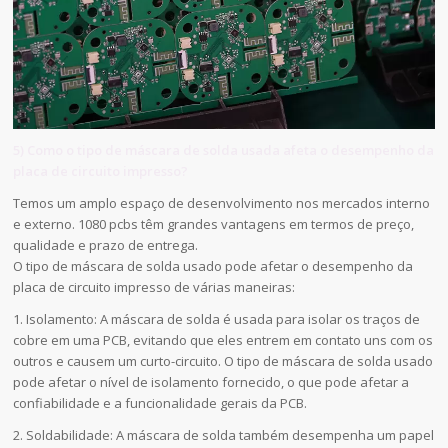
5) Como o tipo de máscara de solda usada afeta o desempenho da
placa de circuito impresso?
Temos um amplo espaço de desenvolvimento nos mercados interno
e externo. 1080 pcbs têm grandes vantagens em termos de preço,
qualidade e prazo de entrega.
O tipo de máscara de solda usado pode afetar o desempenho da
placa de circuito impresso de várias maneiras:
1. Isolamento: A máscara de solda é usada para isolar os traços de
cobre em uma PCB, evitando que eles entrem em contato uns com os
outros e causem um curto-circuito. O tipo de máscara de solda usado
pode afetar o nível de isolamento fornecido, o que pode afetar a
confiabilidade e a funcionalidade gerais da PCB.
2. Soldabilidade: A máscara de solda também desempenha um papel