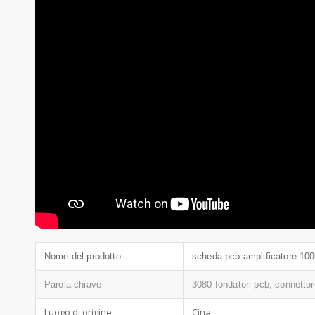
Nome del prodotto
scheda pcb amplificatore 10
Parola chiave
3080 fondatori pcb, connettor
Luogo di origine
Cina