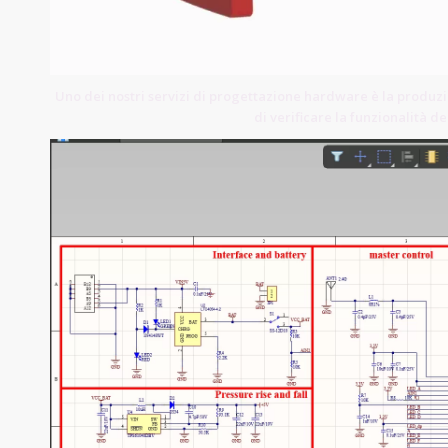
Uno dei nostri servizi di progettazione hardware è la produzio
di verificare la funzionalità 