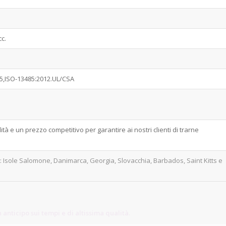
cc.
15,ISO-13485:2012.UL/CSA
 e un prezzo competitivo per garantire ai nostri clienti di trarne
o: Isole Salomone, Danimarca, Georgia, Slovacchia, Barbados, Saint Kitts e
 anticipo sui tempi e di altissima qualità.