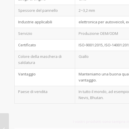
Spessore del pannello
2~3,2 mm
Industrie applicabili
elettronica per autoveicoli, e
Servizio
Produzione OEM/ODM
Certificato
ISO-9001:2015, ISO-14001:20
Colore della maschera di
Giallo
saldatura
Vantaggio
Manteniamo una buona qualità
vantaggio.
Paese di vendita
In tutto il mondo, ad esempi
Nevis, Bhutan.
I vostri prodotti sono sempre in
pcb dell'amplificatore