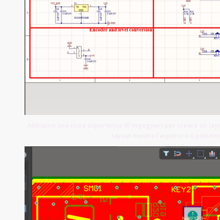
Abbiamo una ricca esperienza di ingegneri per creare un lay
layout mostra l'aspetto e il posiz