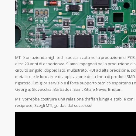
MTI è un'azienda high-tech specializzata nella produzione di PCB,
oltre 20 anni di esperienza. Siamo impegnati nella produzione di va
circuito singolo, doppio lato, multistrato, HDI ad alta precisione, sc
metallico e le loro aree di applicazione della linea di prodotti SMD 
rigoroso, il miglior servizio e il forte supporto tecnico esportano i
Georgia, Slovacchia, Barbados, Saint Kitts e Nevis, Bhutan.
MTI vorrebbe costruire una relazione d'affari lunga e stabile con i 
reciproco; Scegli MTI, guidati dal successo!