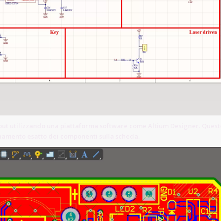
out utilizzando una piattaforma software come Altium Designer. Quest
ionamento esatto dei componenti sulla scheda.