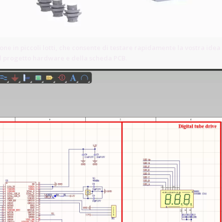
ne in piccoli lotti, che consente di testare rapidamente la vostra idea
del progetto hardware e della scheda PCB.