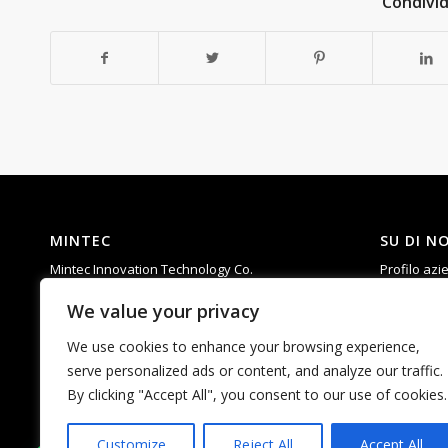
Condivid
MINTEC
SU DI NO
Mintec Innovation Technology Co.
Profilo azi
Add: 6th Floor, Building D, Taixinglong
Competen
We value your privacy
Industrial Park, Hangcheng Street, Bao’an
R & D
District, Shenzhen，China.
Supporto
We use cookies to enhance your browsing experience,
Tel: 0755-23592960
FAQ
serve personalized ads or content, and analyze our traffic.
E-mail:
matti.chan@mintecinno.com
By clicking "Accept All", you consent to our use of cookies.
vincent@mintecinno.com
Customize
Reject All
Accept All
1