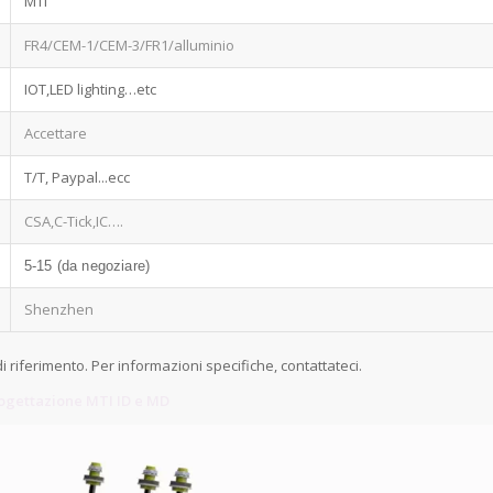
MTI
FR4/CEM-1/CEM-3/FR1/alluminio
IOT,LED lighting…etc
Accettare
T/T, Paypal...ecc
CSA,C-Tick,IC….
5-15 (da negoziare)
Shenzhen
di riferimento. Per informazioni specifiche, contattateci.
rogettazione MTI ID e MD