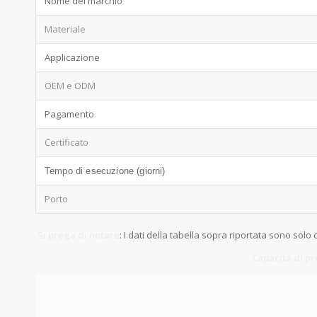
Nome del marchio
Materiale
Applicazione
OEM e ODM
Pagamento
Certificato
Tempo di esecuzione (giorni)
Porto
Si prega di notare
: I dati della tabella sopra riportata sono solo 
Capacità di p