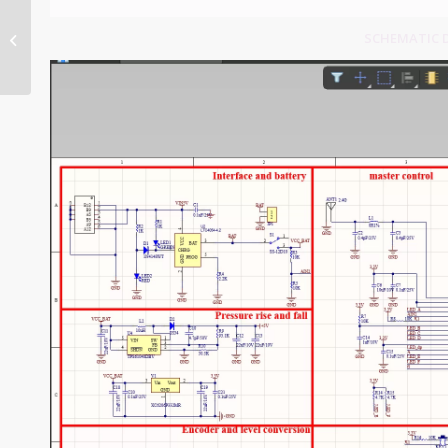
Compact PCBs for
SCHEMATIC DE
Limited Space
Application