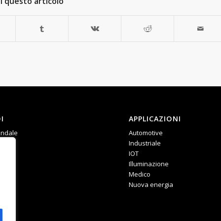
i questo articolo
I
APPLICAZIONI
endale
Automotive
ze
Industriale
IOT
Illuminazione
Medico
Nuova energia