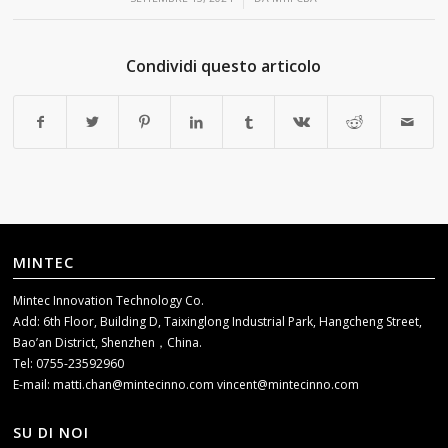
Condividi questo articolo
MINTEC
Mintec Innovation Technology Co.
Add: 6th Floor, Building D, Taixinglong Industrial Park, Hangcheng Street,
Bao’an District, Shenzhen，China.
Tel: 0755-23592960
E-mail:
matti.chan@mintecinno.com
vincent@mintecinno.com
SU DI NOI