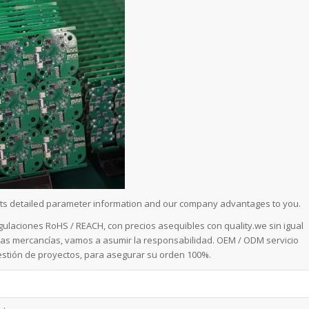
ce its detailed parameter information and our company advantages to you.
ulaciones RoHS / REACH, con precios asequibles con quality.we sin igual
 las mercancías, vamos a asumir la responsabilidad. OEM / ODM servicio
estión de proyectos, para asegurar su orden 100%.