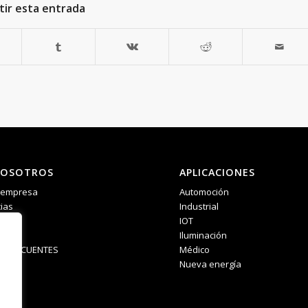
ir esta entrada
NOSOTROS
APLICACIONES
a empresa
Automoción
ias
Industrial
IOT
Iluminación
S FRECUENTES
Médico
Nueva energía