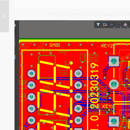
This layout shows the exact appearance and
Electric Bicycle PCB