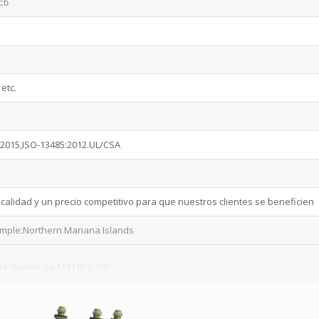
cb
etc.
:2015,ISO-13485:2012.UL/CSA
lidad y un precio competitivo para que nuestros clientes se beneficien
xample:Northern Mariana Islands
e diseño de MTI ID y MD