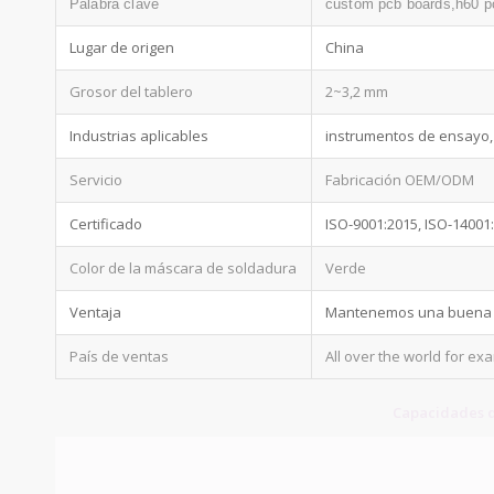
Palabra clave
custom pcb boards,h60 p
Lugar de origen
China
Grosor del tablero
2~3,2 mm
Industrias aplicables
instrumentos de ensayo, 
Servicio
Fabricación OEM/ODM
Certificado
ISO-9001:2015, ISO-14001
Color de la máscara de soldadura
Verde
Ventaja
Mantenemos una buena ca
País de ventas
All over the world for e
Capacidades d