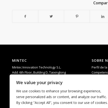
Compart
MINTEC
SOBRE 
Mintec Innovation Technology S.L.
Perfil de l
Add: 6th Floor, Building D, Taixinglong
Competenc
Industrial Park, Hangcheng Street, Bao’an
I+D
We value your privacy
District, Shenzhen，China.
Ayuda
Teléfono: 0755-23592960
PREGUNTA
We use cookies to enhance your browsing experience,
Correo electrónico:
serve personalized ads or content, and analyze our traffic.
matti.chan@mintecinno.com
By clicking "Accept All", you consent to our use of cookies.
vincent@mintecinno.com