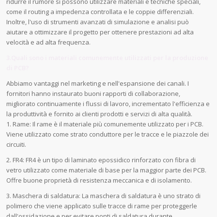
ridurre il rumore si possono utilizzare materiali e tecniche speciali,
come il routing a impedenza controllata e le coppie differenziali.
Inoltre, l'uso di strumenti avanzati di simulazione e analisi può
aiutare a ottimizzare il progetto per ottenere prestazioni ad alta
velocità e ad alta frequenza.
3.Quali sono i materiali comunemente utilizzati per la produzione
di PCB?
Abbiamo vantaggi nel marketing e nell'espansione dei canali. I
fornitori hanno instaurato buoni rapporti di collaborazione,
migliorato continuamente i flussi di lavoro, incrementato l'efficienza e
la produttività e fornito ai clienti prodotti e servizi di alta qualità.
1. Rame: Il rame è il materiale più comunemente utilizzato per i PCB.
Viene utilizzato come strato conduttore per le tracce e le piazzole dei
circuiti.
2. FR4: FR4 è un tipo di laminato epossidico rinforzato con fibra di
vetro utilizzato come materiale di base per la maggior parte dei PCB.
Offre buone proprietà di resistenza meccanica e di isolamento.
3. Maschera di saldatura: La maschera di saldatura è uno strato di
polimero che viene applicato sulle tracce di rame per proteggerle
dall'ossidazione e per evitare ponti di saldatura durante