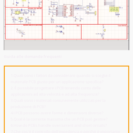
Guida alle domande frequenti
1.Quali sono i fattori da considerare quando si sceglie il
materiale PCB giusto per un'applicazione specifica?
2. È possibile progettare i PCB tenendo conto delle
applicazioni ad alta velocità e ad alta frequenza?
3.Quali sono i materiali comunemente utilizzati per la
produzione di PCB?
4.I PCB possono avere forme e dimensioni diverse?
5.Qual è la corrente massima che un PCB può gestire?
6.How do PCBs handle overcurrent and short circuits?
7.Che cos'è il controllo dell'impedenza e perché è importante