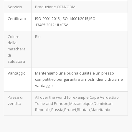
Servizio
Produzione OEM/ODM
Certificato
ISO-9001:2015, ISO-14001:2015,ISO-
13485:2012.UL/CSA
Colore
Blu
della
maschera
di
saldatura
Vantaggio
Manteniamo una buona qualità e un prezzo
competitivo per garantire ai nostri clienti di trarne
vantaggio.
Paese di
All over the world for example:Cape Verde,Sao
vendita
Tome and Principe,Mozambique,Dominican
Republic,Russia,Brunei,Bhutan,Mauritania