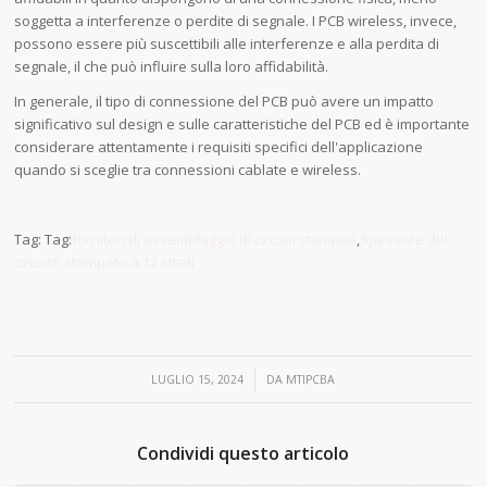
soggetta a interferenze o perdite di segnale. I PCB wireless, invece,
possono essere più suscettibili alle interferenze e alla perdita di
segnale, il che può influire sulla loro affidabilità.
In generale, il tipo di connessione del PCB può avere un impatto
significativo sul design e sulle caratteristiche del PCB ed è importante
considerare attentamente i requisiti specifici dell'applicazione
quando si sceglie tra connessioni cablate e wireless.
Tag: Tag:
fornitori di assemblaggio di circuiti stampati
,
Spessore del
circuito stampato a 12 strati
/
LUGLIO 15, 2024
DA
MTIPCBA
Condividi questo articolo