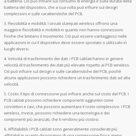
a batteria. Ciò può influire sul consumo di energia e sulla durata della
batteria del dispositivo, che a sua volta può influire sul design
complessivo e sulle caratteristiche del PCB.
3. Flessibilità e mobilità: I circuiti stampati wireless offrono una
maggiore flessibilità e mobilità in quanto non hanno connessioni
fisiche che limitano il movimento. Ciò può essere vantaggioso nelle
applicazioni in cui il dispositivo deve essere spostato o utilizzato in
luoghi diversi.
4. Velocità di trasferimento dei dati: i PCB cablati hanno in genere
velocità di trasferimento dei dati più elevate rispetto ai PCB wireless.
Ciò può influire sul design e sulle caratteristiche del PCB, poiché
alcune applicazioni possono richiedere un trasferimento dati ad alta
velocità.
5. Costo: Il tipo di connessione può influire anche sul costo del PCB. I
PCB cablati possono richiedere componenti aggiuntivi come
connettori e cavi, che possono aumentare il costo complessivo. I PCB
wireless, invece, possono richiedere una tecnologia e dei
componenti più avanzati, che li rendono più costosi.
6. Affidabilità: I PCB cablati sono generalmente considerati più
affidabili in quanto dispongono di una connessione fisica, meno