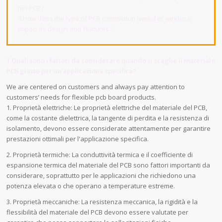
nei PCB?
8.How does the type of PCB connection (wired or wireless)
impact its design and features?
1.Quali sono i fattori da considerare quando si sceglie il materiale
PCB giusto per un'applicazione specifica?
We are centered on customers and always pay attention to
customers’ needs for flexible pcb board products.
1. Proprietà elettriche: Le proprietà elettriche del materiale del PCB,
come la costante dielettrica, la tangente di perdita e la resistenza di
isolamento, devono essere considerate attentamente per garantire
prestazioni ottimali per l'applicazione specifica.
2. Proprietà termiche: La conduttività termica e il coefficiente di
espansione termica del materiale del PCB sono fattori importanti da
considerare, soprattutto per le applicazioni che richiedono una
potenza elevata o che operano a temperature estreme.
3. Proprietà meccaniche: La resistenza meccanica, la rigidità e la
flessibilità del materiale del PCB devono essere valutate per