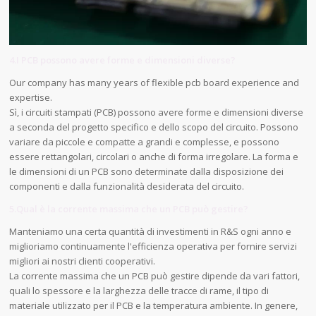
4.I PCB possono avere forme e dimensioni diverse?
Our company has many years of flexible pcb board experience and
expertise.
Sì, i circuiti stampati (PCB) possono avere forme e dimensioni diverse
a seconda del progetto specifico e dello scopo del circuito. Possono
variare da piccole e compatte a grandi e complesse, e possono
essere rettangolari, circolari o anche di forma irregolare. La forma e
le dimensioni di un PCB sono determinate dalla disposizione dei
componenti e dalla funzionalità desiderata del circuito.
5.Qual è la corrente massima che un PCB può gestire?
Manteniamo una certa quantità di investimenti in R&S ogni anno e
miglioriamo continuamente l'efficienza operativa per fornire servizi
migliori ai nostri clienti cooperativi.
La corrente massima che un PCB può gestire dipende da vari fattori,
quali lo spessore e la larghezza delle tracce di rame, il tipo di
materiale utilizzato per il PCB e la temperatura ambiente. In genere,