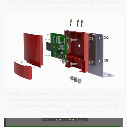
I vostri prodotti sono sempre in anticipo sui tempi e di altissima
qualità.
Abbiamo una ricca esperienza di ingegneri per creare un layout
utilizzando una piattaforma software come Altium Designer.
Questo layout mostra l'aspetto e il posizionamento esatto dei
componenti sulla scheda.