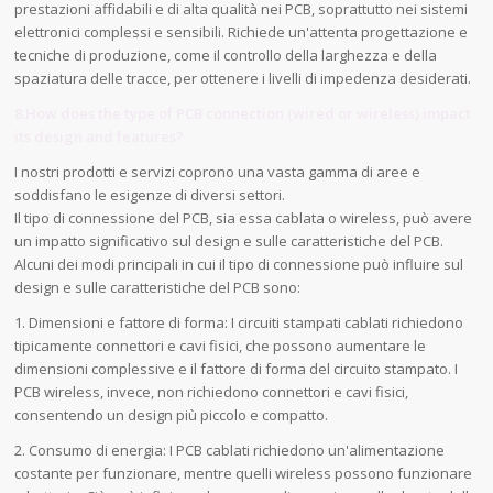
prestazioni affidabili e di alta qualità nei PCB, soprattutto nei sistemi
elettronici complessi e sensibili. Richiede un'attenta progettazione e
tecniche di produzione, come il controllo della larghezza e della
spaziatura delle tracce, per ottenere i livelli di impedenza desiderati.
8.How does the type of PCB connection (wired or wireless) impact
its design and features?
I nostri prodotti e servizi coprono una vasta gamma di aree e
soddisfano le esigenze di diversi settori.
Il tipo di connessione del PCB, sia essa cablata o wireless, può avere
un impatto significativo sul design e sulle caratteristiche del PCB.
Alcuni dei modi principali in cui il tipo di connessione può influire sul
design e sulle caratteristiche del PCB sono:
1. Dimensioni e fattore di forma: I circuiti stampati cablati richiedono
tipicamente connettori e cavi fisici, che possono aumentare le
dimensioni complessive e il fattore di forma del circuito stampato. I
PCB wireless, invece, non richiedono connettori e cavi fisici,
consentendo un design più piccolo e compatto.
2. Consumo di energia: I PCB cablati richiedono un'alimentazione
costante per funzionare, mentre quelli wireless possono funzionare