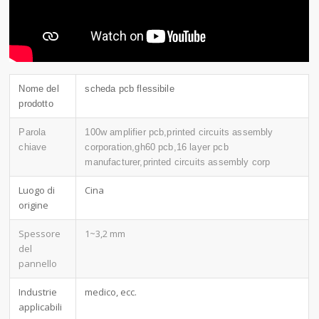
Nome del
scheda pcb flessibile
prodotto
Parola
100w amplifier pcb,printed circuits assembly
chiave
corporation,gh60 pcb,16 layer pcb
manufacturer,printed circuits assembly corp
Luogo di
Cina
origine
Spessore
1~3,2 mm
del
pannello
Industrie
medico, ecc.
applicabili