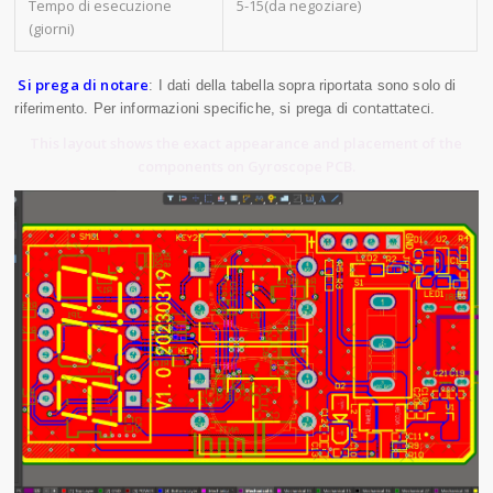
Tempo di esecuzione
5-15(da negoziare)
(giorni)
Si prega di notare
: I dati della tabella sopra riportata sono solo di
contattateci
riferimento. Per informazioni specifiche, si prega di
.
This layout shows the exact appearance and placement of the
components on Gyroscope PCB.