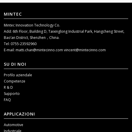
MINTEC
Mintec Innovation Technology Co.
Add: 6th Floor, Building D, Taixinglong Industrial Park, Hangcheng Street,
Bao’an District, Shenzhen，China.
Tel: 0755-23592960
E-mail:
matti.chan@mintecinno.com
vincent@mintecinno.com
SU DI NOI
Profilo aziendale
Competenze
R & D
Supporto
FAQ
APPLICAZIONI
Automotive
Industriale