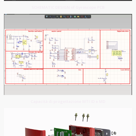
SCHEMATIC DESIGN of Gyroscope PCB
Capacità di progettazione MTI ID e MD