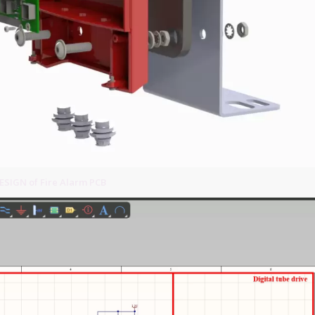
SIGN of Fire Alarm PCB