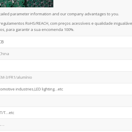
 detailed parameter information and our company advantages to you.
regulamentos RoHS/REACH, com preços acessíveis e qualidade inigualáve
os, para garantir a sua encomenda 100%.
PCB
China
EM-3/FR1/alumínio
tomotive industries,LED lighting…etc
,T/T…etc
A….