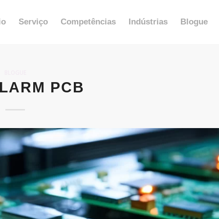
io
Serviço
Competências
Indústrias
Blogue
BLOGUE
ALARM PCB