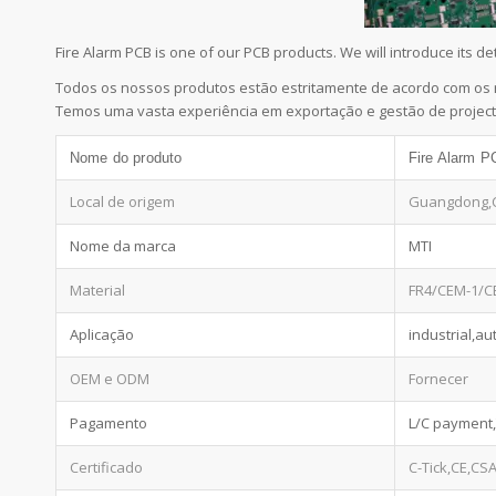
Fire Alarm PCB is one of our PCB products. We will introduce its
Todos os nossos produtos estão estritamente de acordo com os 
Temos uma vasta experiência em exportação e gestão de project
Nome do produto
Fire Alarm 
Local de origem
Guangdong,
Nome da marca
MTI
Material
FR4/CEM-1/C
Aplicação
industrial,au
OEM e ODM
Fornecer
Pagamento
L/C payment
Certificado
C-Tick,CE,CS