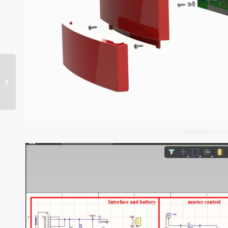
Environmental Control
PCB
SCHEMATIC DE