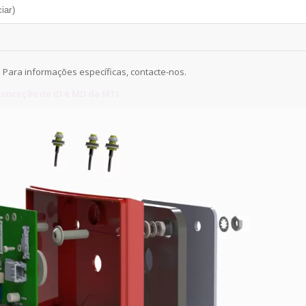
iar)
 Para informações específicas, contacte-nos.
onceção de ID e MD da MTI