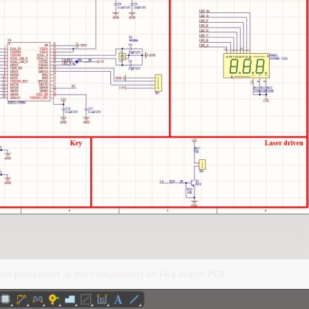
and placement of the components on Fire Alarm PCB.