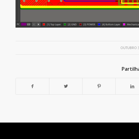
/
OUTUBRO 3
Partilh