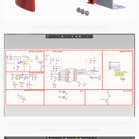
SCHEMATIC DESIGN of Fire Alarm PCB
This layout shows the exact appearance and placement of the
components on Fire Alarm PCB.