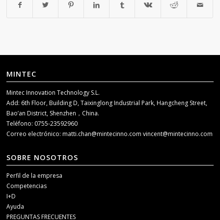
MINTEC
Mintec Innovation Technology S.L.
Add: 6th Floor, Building D, Taixinglong Industrial Park, Hangcheng Street,
Bao’an District, Shenzhen，China.
Teléfono: 0755-23592960
Correo electrónico:
matti.chan@mintecinno.com
vincent@mintecinno.com
SOBRE NOSOTROS
Perfil de la empresa
Competencias
I+D
Ayuda
PREGUNTAS FRECUENTES