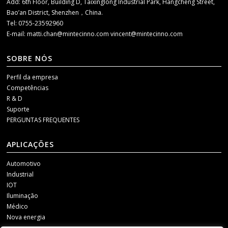
Add: 6th Floor, Building D, Taixinglong Industrial Park, Hangcheng Street,
Bao’an District, Shenzhen，China.
Tel: 0755-23592960
E-mail:
matti.chan@mintecinno.com
vincent@mintecinno.com
SOBRE NÓS
Perfil da empresa
Competências
R & D
Suporte
PERGUNTAS FREQUENTES
APLICAÇÕES
Automotivo
Industrial
IOT
Iluminação
Médico
Nova energia