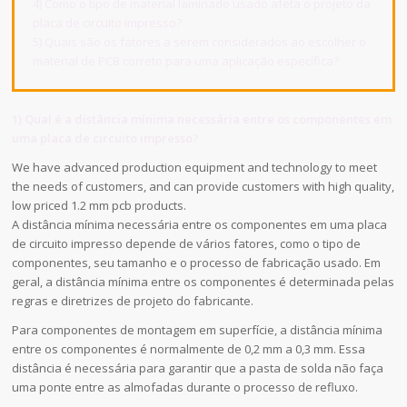
4) Como o tipo de material laminado usado afeta o projeto da
placa de circuito impresso?
5) Quais são os fatores a serem considerados ao escolher o
material de PCB correto para uma aplicação específica?
1) Qual é a distância mínima necessária entre os componentes em
uma placa de circuito impresso?
We have advanced production equipment and technology to meet
the needs of customers, and can provide customers with high quality,
low priced 1.2 mm pcb products.
A distância mínima necessária entre os componentes em uma placa
de circuito impresso depende de vários fatores, como o tipo de
componentes, seu tamanho e o processo de fabricação usado. Em
geral, a distância mínima entre os componentes é determinada pelas
regras e diretrizes de projeto do fabricante.
Para componentes de montagem em superfície, a distância mínima
entre os componentes é normalmente de 0,2 mm a 0,3 mm. Essa
distância é necessária para garantir que a pasta de solda não faça
uma ponte entre as almofadas durante o processo de refluxo.