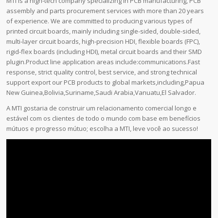
MTI is a high-tech company specializing in PCB manufacturing, PCB
assembly and parts procurement services with more than 20 years
of experience. We are committed to producing various types of
printed circuit boards, mainly including single-sided, double-sided,
multi-layer circuit boards, high-precision HDI, flexible boards (FPC),
rigid-flex boards (including HDI), metal circuit boards and their SMD
plugin.Product line application areas include:communications.Fast
response, strict quality control, best service, and strong technical
support export our PCB products to global markets,including,Papua
New Guinea,Bolivia,Suriname,Saudi Arabia,Vanuatu,El Salvador.
A MTI gostaria de construir um relacionamento comercial longo e
estável com os clientes de todo o mundo com base em benefícios
mútuos e progresso mútuo; escolha a MTI, leve você ao sucesso!