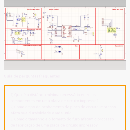
Guia de perguntas frequentes
1) Qual é a distância mínima necessária entre os
componentes em uma placa de circuito impresso?
2) Como o tipo de acabamento da placa de circuito impresso
afeta sua durabilidade e vida útil?
3) Como o tamanho e o formato do furo afetam o processo
de fabricação de uma placa de circuito impresso?