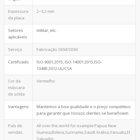
Espessura
2~3,2 mm
da placa
Setores
militar, etc.
aplicáveis
Serviço
Fabricação OEM/ODM
Certificado
ISO-9001:2015, ISO-14001:2015,ISO-
13485:2012.UL/CSA
Cor da
Vermelho
máscara
de solda
Vantagens
Mantemos a boa qualidade e o preço competitivo
para garantir que nossos clientes se beneficiem
País de
All over the world for example:Papua New
vendas
Guinea,Bolivia,Suriname,Saudi Arabia,Vanuatu,El
Salvador