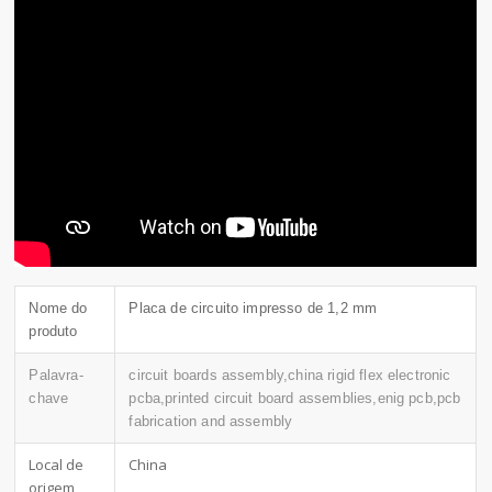
Nome do
Placa de circuito impresso de 1,2 mm
produto
Palavra-
circuit boards assembly,china rigid flex electronic
chave
pcba,printed circuit board assemblies,enig pcb,pcb
fabrication and assembly
Local de
China
origem