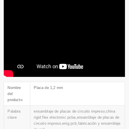
Nombre
Placa de 1,2 mm
del
producto
Palabra
ensamblaje de placas de circuito impreso,china
clave
rigid flex electronic pcba,ensamblaje de placas de
circuito impreso,enig pcb,fabricación y ensamblaje