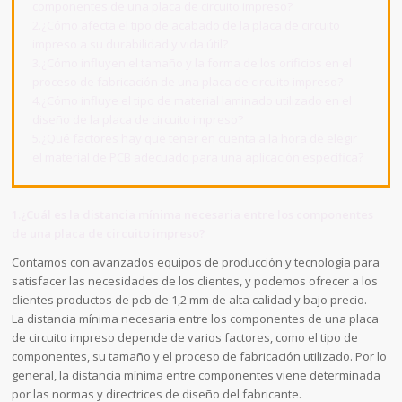
componentes de una placa de circuito impreso?
2.¿Cómo afecta el tipo de acabado de la placa de circuito
impreso a su durabilidad y vida útil?
3.¿Cómo influyen el tamaño y la forma de los orificios en el
proceso de fabricación de una placa de circuito impreso?
4.¿Cómo influye el tipo de material laminado utilizado en el
diseño de la placa de circuito impreso?
5.¿Qué factores hay que tener en cuenta a la hora de elegir
el material de PCB adecuado para una aplicación específica?
1.¿Cuál es la distancia mínima necesaria entre los componentes
de una placa de circuito impreso?
Contamos con avanzados equipos de producción y tecnología para
satisfacer las necesidades de los clientes, y podemos ofrecer a los
clientes productos de pcb de 1,2 mm de alta calidad y bajo precio.
La distancia mínima necesaria entre los componentes de una placa
de circuito impreso depende de varios factores, como el tipo de
componentes, su tamaño y el proceso de fabricación utilizado. Por lo
general, la distancia mínima entre componentes viene determinada
por las normas y directrices de diseño del fabricante.