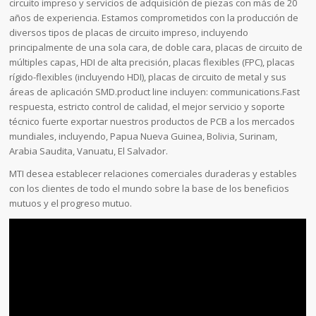
circuito impreso y servicios de adquisición de piezas con más de 20
años de experiencia. Estamos comprometidos con la producción de
diversos tipos de placas de circuito impreso, incluyendo
principalmente de una sola cara, de doble cara, placas de circuito de
múltiples capas, HDI de alta precisión, placas flexibles (FPC), placas
rígido-flexibles (incluyendo HDI), placas de circuito de metal y sus
áreas de aplicación SMD.product line incluyen: communications.Fast
respuesta, estricto control de calidad, el mejor servicio y soporte
técnico fuerte exportar nuestros productos de PCB a los mercados
mundiales, incluyendo, Papua Nueva Guinea, Bolivia, Surinam,
Arabia Saudita, Vanuatu, El Salvador.
MTI desea establecer relaciones comerciales duraderas y estables
con los clientes de todo el mundo sobre la base de los beneficios
mutuos y el progreso mutuo.