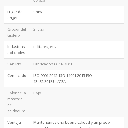
de pcb
Lugar de
China
origen
Grosor del
2~3,2 mm
tablero
Industrias
militares, etc.
aplicables
Servicio
Fabricación OEM/ODM
Certificado
ISO-9001:2015, ISO-14001:2015,ISO-
13485:2012.UL/CSA
Color de la
Rojo
máscara
de
soldadura
Ventaja
Mantenemos una buena calidad y un precio