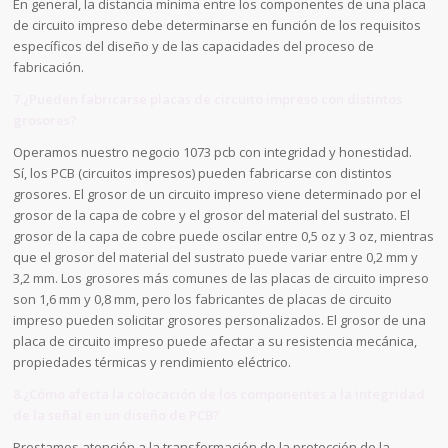
En general, la distancia mínima entre los componentes de una placa
de circuito impreso debe determinarse en función de los requisitos
específicos del diseño y de las capacidades del proceso de
fabricación.
7.¿Pueden fabricarse placas de circuito impreso con distintos
grosores?
Operamos nuestro negocio 1073 pcb con integridad y honestidad.
Sí, los PCB (circuitos impresos) pueden fabricarse con distintos
grosores. El grosor de un circuito impreso viene determinado por el
grosor de la capa de cobre y el grosor del material del sustrato. El
grosor de la capa de cobre puede oscilar entre 0,5 oz y 3 oz, mientras
que el grosor del material del sustrato puede variar entre 0,2 mm y
3,2 mm. Los grosores más comunes de las placas de circuito impreso
son 1,6 mm y 0,8 mm, pero los fabricantes de placas de circuito
impreso pueden solicitar grosores personalizados. El grosor de una
placa de circuito impreso puede afectar a su resistencia mecánica,
propiedades térmicas y rendimiento eléctrico.
8.¿Cómo afecta la colocación de los componentes a la integridad
de la señal en un diseño de PCB?
Prestamos atención a la transformación de la protección de la