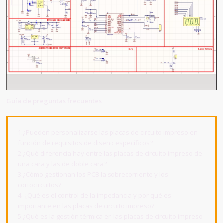
Guía de preguntas frecuentes
1.¿Pueden personalizarse las placas de circuito impreso en
función de requisitos de diseño específicos?
2.¿Qué diferencia hay entre las placas de circuito impreso de
una cara y las de doble cara?
3.¿Cómo gestionan los PCB la sobrecorriente y los
cortocircuitos?
4. ¿Qué es el control de la impedancia y por qué es
importante en las placas de circuito impreso?
5.¿Qué es la gestión térmica en las placas de circuito impreso