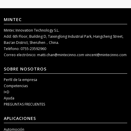
MINTEC
Mintec Innovation Technology S.L.
Add: 6th Floor, Building D, Taixinglong Industrial Park, Hangcheng Street,
Bao’an District, Shenzhen，China.
Teléfono: 0755-23592960
Correo electrónico:
matti.chan@mintecinno.com
vincent@mintecinno.com
SOBRE NOSOTROS
Perfil de la empresa
Competencias
I+D
Ayuda
PREGUNTAS FRECUENTES
APLICACIONES
Automoción