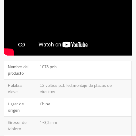
Nombre del
1073 pcb
producto
Palabra
12 voltios pcb led,montaje de placas de
clave
circuitos
Lugar de
China
origen
Grosor del
1~3,2 mm
tablero