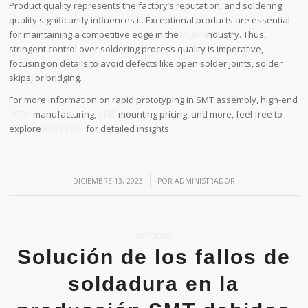
Product quality represents the factory’s reputation, and soldering
quality significantly influences it. Exceptional products are essential
for maintaining a competitive edge in the
PCBA
industry. Thus,
stringent control over soldering process quality is imperative,
focusing on details to avoid defects like open solder joints, solder
skips, or bridging.
For more information on rapid prototyping in SMT assembly, high-end
PCBA
manufacturing,
SMT
mounting pricing, and more, feel free to
explore
MTI PCBA
for detailed insights.
/
DICIEMBRE 13, 2023
POR
ADMINISTRADOR
NOTICIAS
Solución de los fallos de
soldadura en la