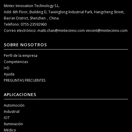
Mintec Innovation Technology S.L.
Add: 6th Floor, Building D, Taixinglong Industrial Park, Hangcheng Street,
Bao’an District, Shenzhen，China.
Teléfono: 0755-23592960
Correo electrónico:
matti.chan@mintecinno.com
vincent@mintecinno.com
SOBRE NOSOTROS
Perfil de la empresa
Competencias
I+D
Ayuda
PREGUNTAS FRECUENTES
APLICACIONES
Automoción
Industrial
IOT
Iluminación
Médico