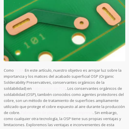
Como
PCBA
En este artículo, nuestro objetivo es arrojar luz sobre la
importancia y los matices del acabado superficial OSP (Organic
Solderability Preservatives, conservantes orgánicos de la
soldabilidad) en
Fabricación de PCB
. Los conservantes orgánicos de
soldabilidad (OSP), también conocidos como agentes protectores del
cobre, son un método de tratamiento de superficies ampliamente
utilizado que protege el cobre expuesto al aire durante la producción
de cobre.
Fabricación de placas de circuito impreso
. Sin embargo,
como cualquier otra tecnología, la OSP tiene sus propias ventajas y
limitaciones. Exploremos las ventajas e inconvenientes de esta