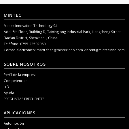
MINTEC
Mintec Innovation Technology S.L.
Add: 6th Floor, Building D, Taixinglong Industrial Park, Hangcheng Street,
Bao’an District, Shenzhen，China.
Teléfono: 0755-23592960
Correo electrónico:
matti.chan@mintecinno.com
vincent@mintecinno.com
SOBRE NOSOTROS
Perfil de la empresa
Competencias
I+D
Ayuda
PREGUNTAS FRECUENTES
APLICACIONES
Automoción