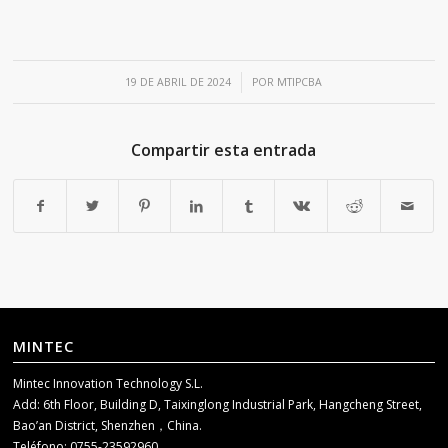
/
19 DE ABRIL DE 2024
POR
MTIPCBA
Compartir esta entrada
MINTEC
Mintec Innovation Technology S.L.
Add: 6th Floor, Building D, Taixinglong Industrial Park, Hangcheng Street,
Bao’an District, Shenzhen，China.
Teléfono: 0755-23592960