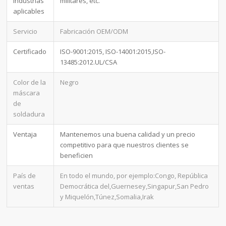
Industrias
militares, etc.
aplicables
Servicio
Fabricación OEM/ODM
Certificado
ISO-9001:2015, ISO-14001:2015,ISO-
13485:2012.UL/CSA
Color de la
Negro
máscara
de
soldadura
Ventaja
Mantenemos una buena calidad y un precio
competitivo para que nuestros clientes se
beneficien
País de
En todo el mundo, por ejemplo:Congo, República
ventas
Democrática del,Guernesey,Singapur,San Pedro
y Miquelón,Túnez,Somalia,Irak