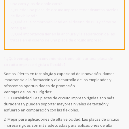
una cara y las de doble cara?
6.¿Puede una placa de circuito impreso tener distintos niveles
de flexibilidad?
7.¿Qué es la comprobabilidad en el diseño de PCB y cómo se
consigue?
8.¿Qué importancia tienen la anchura y la separación de las
trazas en el diseño de una placa de circuito impreso?
1.¿Qué ventajas e inconvenientes tiene utilizar una placa de
circuito impreso rígida o flexible?
Somos líderes en tecnología y capacidad de innovación, damos
importancia a la formación y el desarrollo de los empleados y
ofrecemos oportunidades de promoción.
Ventajas de los PCB rígidos:
1. 1. Durabilidad: Las placas de circuito impreso rígidas son más
duraderas y pueden soportar mayores niveles de tensión y
esfuerzo en comparación con las flexibles.
2. Mejor para aplicaciones de alta velocidad: Las placas de circuito
impreso rígidas son más adecuadas para aplicaciones de alta