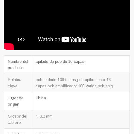
Nombre del
apilado de pcb de 16 capas
producto
Palabra
pcb teclado 108 teclas,pcb apilamiento 16
clave
capas,pcb amplificador 100 vatios,pcb enig
Lugar de
China
origen
Grosor del
1~3,2 mm
tablero