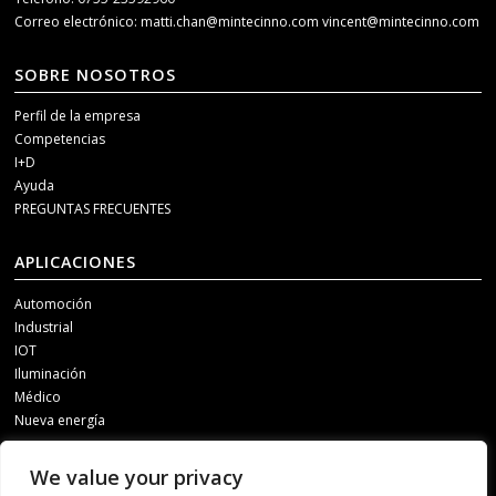
Correo electrónico:
matti.chan@mintecinno.com
vincent@mintecinno.com
SOBRE NOSOTROS
Perfil de la empresa
Competencias
I+D
Ayuda
PREGUNTAS FRECUENTES
APLICACIONES
Automoción
Industrial
IOT
Iluminación
Médico
Nueva energía
MEDIOS DE COMUNICACIÓN SOCIAL
We value your privacy