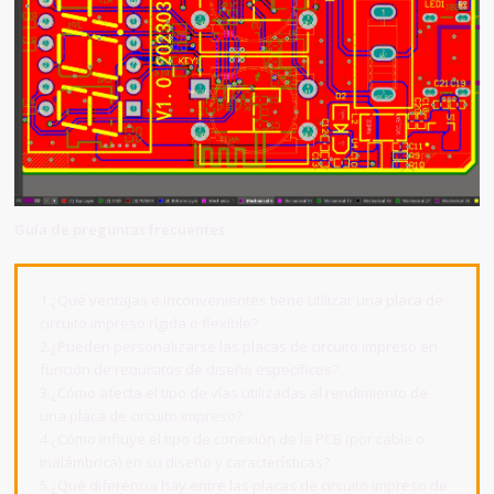
Guía de preguntas frecuentes
1.¿Qué ventajas e inconvenientes tiene utilizar una placa de
circuito impreso rígida o flexible?
2.¿Pueden personalizarse las placas de circuito impreso en
función de requisitos de diseño específicos?
3.¿Cómo afecta el tipo de vías utilizadas al rendimiento de
una placa de circuito impreso?
4.¿Cómo influye el tipo de conexión de la PCB (por cable o
inalámbrica) en su diseño y características?
5.¿Qué diferencia hay entre las placas de circuito impreso de