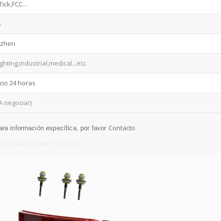
Tick,FCC…
o
zhen
ighting,industrial,medical
...etc.
cio 24 horas
A negociar)
Contacto
Para información específica, por favor
.
e diseño de MTI ID y MD