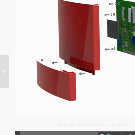
Aerospace Grade PCB
This layout shows the exact appearance 