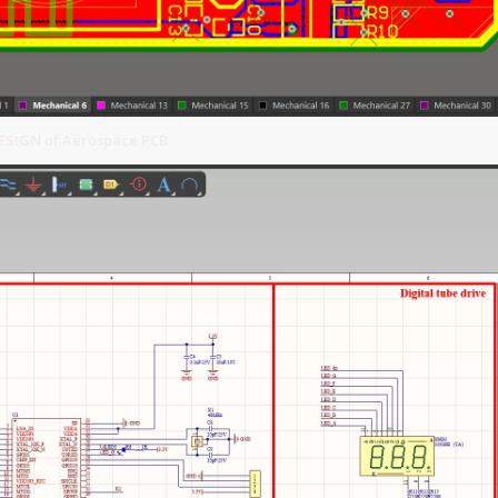
SIGN of Aerospace PCB