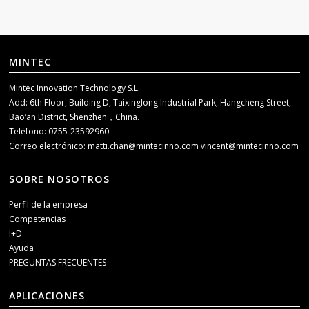
MINTEC
Mintec Innovation Technology S.L.
Add: 6th Floor, Building D, Taixinglong Industrial Park, Hangcheng Street,
Bao’an District, Shenzhen，China.
Teléfono: 0755-23592960
Correo electrónico:
matti.chan@mintecinno.com
vincent@mintecinno.com
SOBRE NOSOTROS
Perfil de la empresa
Competencias
I+D
Ayuda
PREGUNTAS FRECUENTES
APLICACIONES