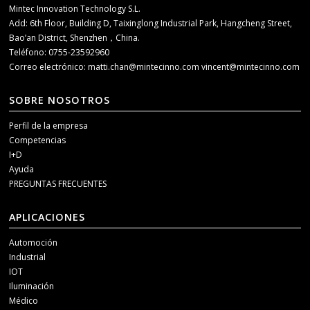
Mintec Innovation Technology S.L.
Add: 6th Floor, Building D, Taixinglong Industrial Park, Hangcheng Street,
Bao’an District, Shenzhen，China.
Teléfono: 0755-23592960
Correo electrónico:
matti.chan@mintecinno.com
vincent@mintecinno.com
SOBRE NOSOTROS
Perfil de la empresa
Competencias
I+D
Ayuda
PREGUNTAS FRECUENTES
APLICACIONES
Automoción
Industrial
IOT
Iluminación
Médico