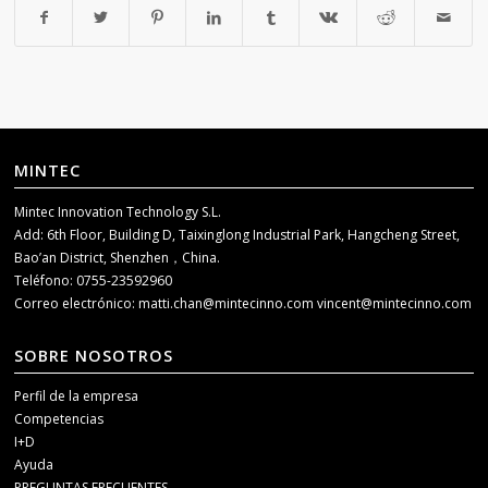
MINTEC
Mintec Innovation Technology S.L.
Add: 6th Floor, Building D, Taixinglong Industrial Park, Hangcheng Street,
Bao’an District, Shenzhen，China.
Teléfono: 0755-23592960
Correo electrónico:
matti.chan@mintecinno.com
vincent@mintecinno.com
SOBRE NOSOTROS
Perfil de la empresa
Competencias
I+D
Ayuda
PREGUNTAS FRECUENTES