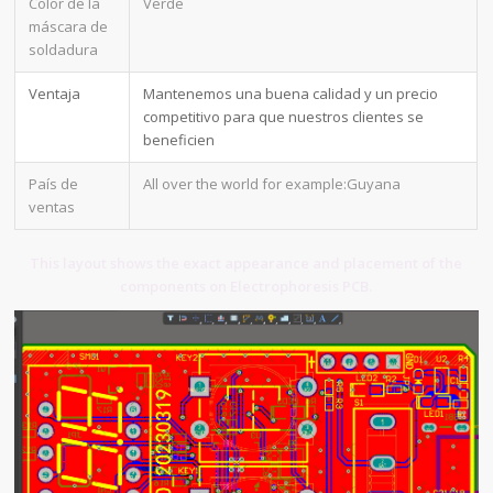
Color de la
Verde
máscara de
soldadura
Ventaja
Mantenemos una buena calidad y un precio
competitivo para que nuestros clientes se
beneficien
País de
All over the world for example:Guyana
ventas
This layout shows the exact appearance and placement of the
components on Electrophoresis PCB.