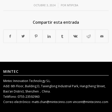
/
OCTUBRE 3, 2024
POR
MTIPCBA
Compartir esta entrada
MINTEC
Mintec Innovation Technology S.L.
Add: 6th Floor, Building D, Taixinglong Industrial Park, Hangcheng Street,
Bao’an District, Shenzhen，China.
Teléfono: 0755-23592960
Correo electrónico:
matti.chan@mintecinno.com
vincent@mintecinno.com