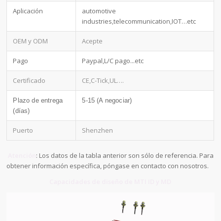
Aplicación
automotive
industries,telecommunication,IOT…etc
OEM y ODM
Acepte
Pago
Paypal,L/C pago...etc
Certificado
CE,C-Tick,UL….
Plazo de entrega
5-15 (A negociar)
(días)
Puerto
Shenzhen
Atención
: Los datos de la tabla anterior son sólo de referencia. Para
obtener información específica, póngase en contacto con nosotros.
Capacidades de diseño de MTI ID y MD