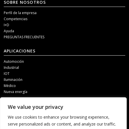
SOBRE NOSOTROS
Perfil de la empresa
Competencias
I+D
Ayuda
PREGUNTAS FRECUENTES
APLICACIONES
Automoción
Industrial
IOT
Iluminación
Médico
Nueva energía
MEDIOS DE COMUNICACIÓN SOCIAL
We value your privacy
Para recibir información actualizada, póngase en contacto con nosotros a
We use cookies to enhance your browsing experience,
través de uno de los siguientes canales.
serve personalized ads or content, and analyze our traffic.