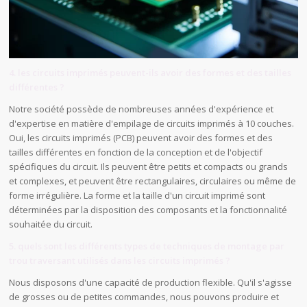
4. les circuits imprimés peuvent-ils avoir des formes et des tailles
différentes ?
Notre société possède de nombreuses années d'expérience et
d'expertise en matière d'empilage de circuits imprimés à 10 couches.
Oui, les circuits imprimés (PCB) peuvent avoir des formes et des
tailles différentes en fonction de la conception et de l'objectif
spécifiques du circuit. Ils peuvent être petits et compacts ou grands
et complexes, et peuvent être rectangulaires, circulaires ou même de
forme irrégulière. La forme et la taille d'un circuit imprimé sont
déterminées par la disposition des composants et la fonctionnalité
souhaitée du circuit.
5. quels sont les différents types de techniques de montage par
trou traversant utilisés dans les circuits imprimés ?
Nous disposons d'une capacité de production flexible. Qu'il s'agisse
de grosses ou de petites commandes, nous pouvons produire et