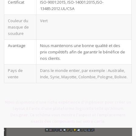
Certificat
ISO-9001:2015, ISO-14001:2015,ISO-
13485:2012.UL/CSA
Couleur du
Vert
masque de
soudure
Avantage
Nous maintenons une bonne qualité et des
prix compétitifs afin de garantir le bénéfice de
nos clients.
Pays de
Dans le monde entier, par exemple : Australie,
vente
Inde, Syrie, Mayotte, Colombie, Pologne, Bolivie.
Nous disposons d'une riche expérience d'ingénieur pour créer un
layout à l'aide d'une plateforme logicielle telle qu'Altium
Designer. Ce schéma vous montre l'aspect et l'emplacement
exacts des composants sur votre carte.