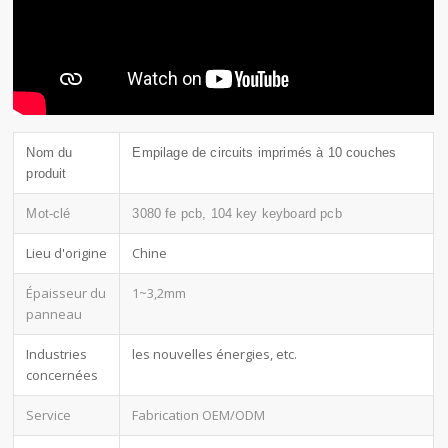
Nom du
Empilage de circuits imprimés à 10 couches
produit
Mot-clé
3080 fe pcb, 104 key keyboard pcb
Lieu d'origine
Chine
Épaisseur du
1~3,2mm
panneau
Industries
les nouvelles énergies, etc.
concernées
Service
Fabrication OEM/ODM