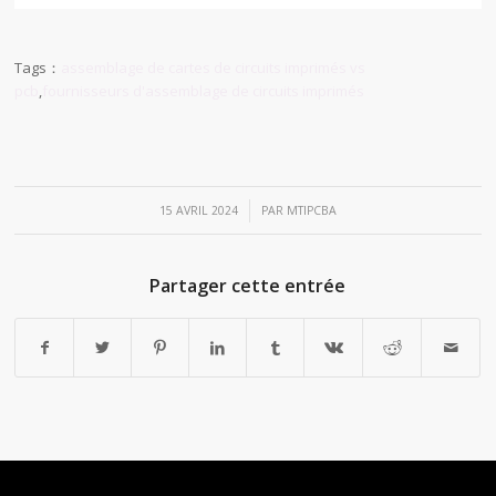
Tags：
assemblage de cartes de circuits imprimés vs
pcb
,
fournisseurs d'assemblage de circuits imprimés
/
15 AVRIL 2024
PAR
MTIPCBA
Partager cette entrée