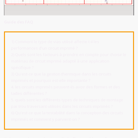
Guide des FAQ
1) Comment le type de vias utilisé affecte-t-il les
performances d'un circuit imprimé ?
2) Quels sont les facteurs à prendre en compte pour choisir le
matériau de circuit imprimé adapté à une application
spécifique ?
3) Qu'est-ce que la gestion thermique dans les circuits
imprimés et pourquoi est-elle importante ?
4. les circuits imprimés peuvent-ils avoir des formes et des
tailles différentes ?
5. quels sont les différents types de techniques de montage
par trou traversant utilisés dans les circuits imprimés ?
6) Qu'est-ce que la testabilité dans la conception des circuits
imprimés et comment y parvient-on ?