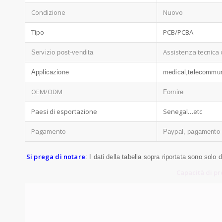
Condizione
Nuovo
Tipo
PCB/PCBA
Assistenza tecnica 
Servizio post-vendita
Applicazione
medical,telecommun
OEM/ODM
Fornire
Paesi di esportazione
Senegal…etc
Pagamento
Paypal, pagamento 
Si prega di notare
: I dati della tabella sopra riportata sono solo 
Capacità di p