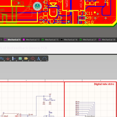
 of Biofeedback Device PCB