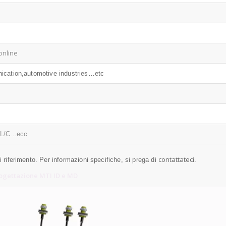
online
ication,automotive industries…etc
L/C...ecc
contattateci
di riferimento. Per informazioni specifiche, si prega di
.
rogettazione MTI ID e MD