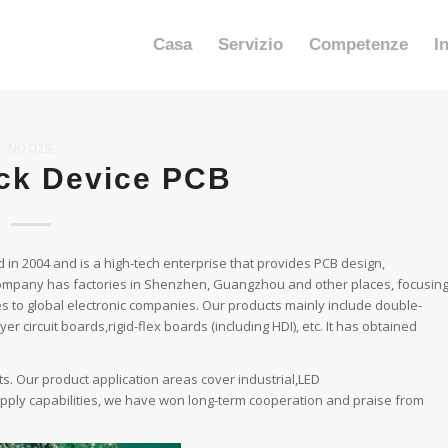
Casa
Servizio
Competenze
I
NOTIZIE
ck Device PCB
n 2004 and is a high-tech enterprise that provides PCB design,
ompany has factories in Shenzhen, Guangzhou and other places, focusin
 to global electronic companies. Our products mainly include double-
er circuit boards,rigid-flex boards (including HDI), etc. It has obtained
. Our product application areas cover industrial,LED
supply capabilities, we have won long-term cooperation and praise from