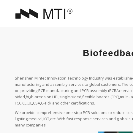
Biofeedba
Shenzhen Mintec Innovation Technology Industry was established i
manufacturing and assembly services to global customers. The c
on providing PCB manufacturing and PCB assembly (PCBA) services
sided,high-precision HDI,single-sided,flexible boards (FPC),multi-lay
FCC,CE,UL,CSA,C-Tick and other certifications.
We provide comprehensive one-stop PCB solutions to reduce costs
lighting,medical,IOT,etc. With fast response services and global 
many companies.