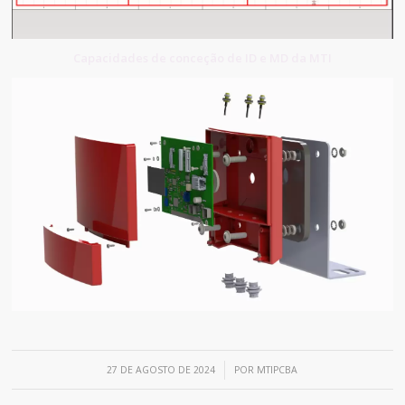
Capacidades de conceção de ID e MD da MTI
/
27 DE AGOSTO DE 2024
POR
MTIPCBA