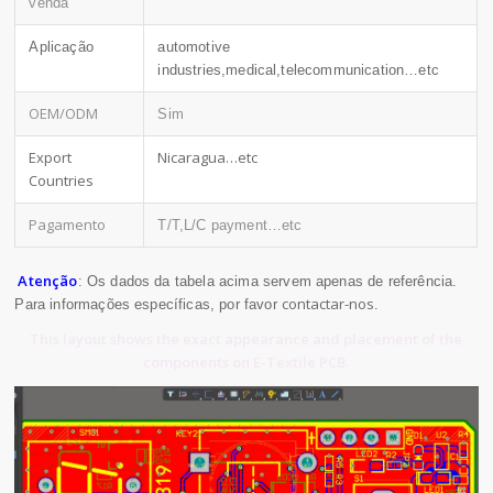
venda
Aplicação
automotive
industries,medical,telecommunication…etc
OEM/ODM
Sim
Export
Nicaragua…etc
Countries
Pagamento
T/T,L/C payment…etc
Atenção
: Os dados da tabela acima servem apenas de referência.
contactar-nos
Para informações específicas, por favor
.
This layout shows the exact appearance and placement of the
components on E-Textile PCB.