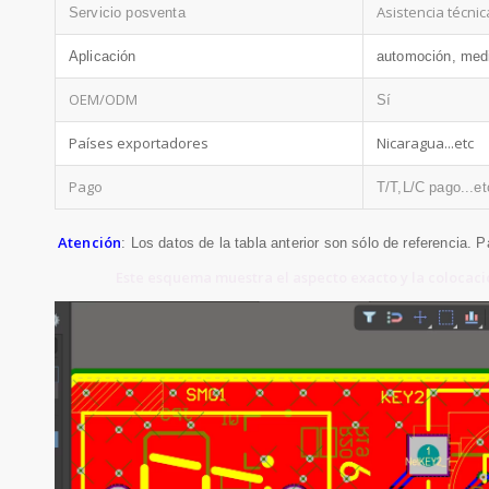
Asistencia técnic
Servicio posventa
Aplicación
automoción, medi
OEM/ODM
Sí
Países exportadores
Nicaragua...etc
Pago
T/T,L/C pago...et
Atención
: Los datos de la tabla anterior son sólo de referencia. 
Este esquema muestra el aspecto exacto y la colocació