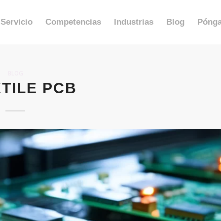
Servicio
Competencias
Industrias
Blog
Pónga
BLOG
XTILE PCB