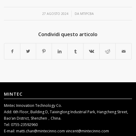
/
27 AGOSTO 2024
DA
MTIPCBA
Condividi questo articolo
MINTEC
Mintec Innovation Technology Co.
Add: 6th Floor, Building D, Taixinglong Industrial Park, Hangcheng Street,
Bao’an District, Shenzhen，China.
Tel: 0755-23592960
E-mail:
matti.chan@mintecinno.com
vincent@mintecinno.com