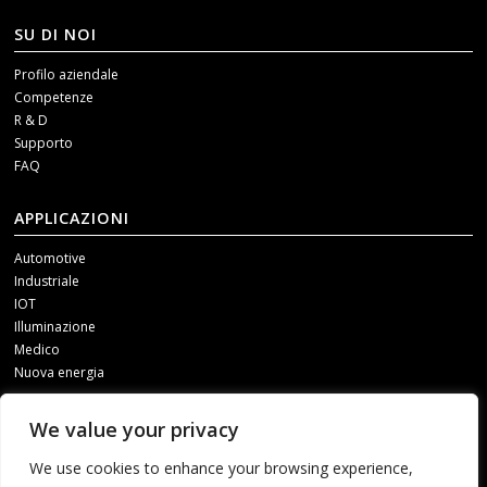
SU DI NOI
Profilo aziendale
Competenze
R & D
Supporto
FAQ
APPLICAZIONI
Automotive
Industriale
IOT
Illuminazione
Medico
Nuova energia
SOCIAL MEDIA
We value your privacy
Per ricevere i nostri aggiornamenti, contattateci attraverso uno dei
We use cookies to enhance your browsing experience,