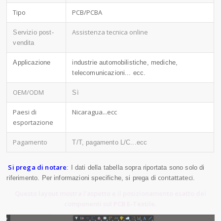
Tipo
PCB/PCBA
Assistenza tecnica online
Servizio post-
vendita
Applicazione
industrie automobilistiche, mediche,
telecomunicazioni... ecc.
OEM/ODM
Sì
Paesi di
Nicaragua...ecc
esportazione
Pagamento
T/T, pagamento L/C...ecc
Si prega di notare
: I dati della tabella sopra riportata sono solo di
contattateci
riferimento. Per informazioni specifiche, si prega di
.
Questo layout mostra l'aspetto e il posizionamento esatto dei
componenti sul PCB E-Textile.