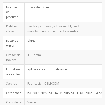
Nombre
Placa de 0,6 mm
del
producto
Palabra
flexible pcb board,pcb assembly and
clave
manufacturing,circuit card assembly
Lugar de
China
origen
Grosor del
1~3,2 mm
tablero
Industrias
aplicaciones informáticas, etc.
aplicables
Servicio
Fabricación OEM/ODM
Certificado
ISO-9001:2015, ISO-14001:2015,ISO-13485:2012.UL/CSA
Color de la
Verde