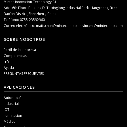
Mintec Innovation Technology S.L.
Add: 6th Floor, Building D, Taixinglong Industrial Park, Hangcheng Street,
Bao’an District, Shenzhen，China.
Teléfono: 0755-23592960
Correo electrónico:
matti.chan@mintecinno.com
vincent@mintecinno.com
SOBRE NOSOTROS
Perfil de la empresa
Competencias
I+D
Ayuda
PREGUNTAS FRECUENTES
APLICACIONES
Automoción
Industrial
IOT
Iluminación
Médico