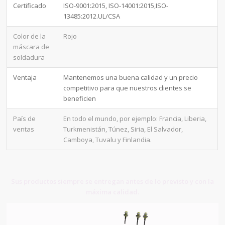
Certificado
ISO-9001:2015, ISO-14001:2015,ISO-
13485:2012.UL/CSA
Color de la
Rojo
máscara de
soldadura
Ventaja
Mantenemos una buena calidad y un precio
competitivo para que nuestros clientes se
beneficien
País de
En todo el mundo, por ejemplo: Francia, Liberia,
ventas
Turkmenistán, Túnez, Siria, El Salvador,
Camboya, Tuvalu y Finlandia.
Sus productos siempre se entregan antes de lo previsto y con la
máxima calidad.