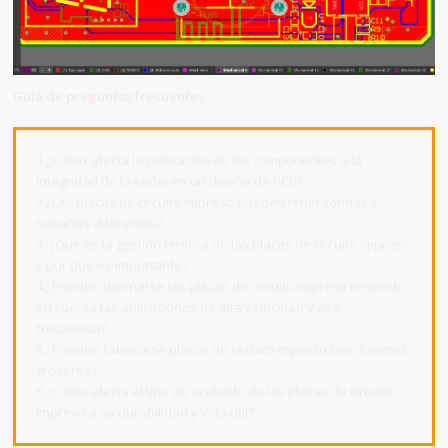
Guía de preguntas frecuentes
1.¿Cómo afecta la colocación de los componentes a la
integridad de la señal en un diseño de PCB?
2.¿Las placas de circuito impreso pueden tener formas y
tamaños diferentes?
3. ¿Qué es la gestión térmica de las placas de circuito impreso
y por qué es importante?
4.¿Pueden diseñarse las placas de circuito impreso teniendo
en cuenta las aplicaciones de alta velocidad y alta
frecuencia?
5.¿Pueden fabricarse placas de circuito impreso con distintos
grosores?
6.¿Cómo afecta el tipo de acabado de las placas de circuito
impreso a su durabilidad y vida útil?