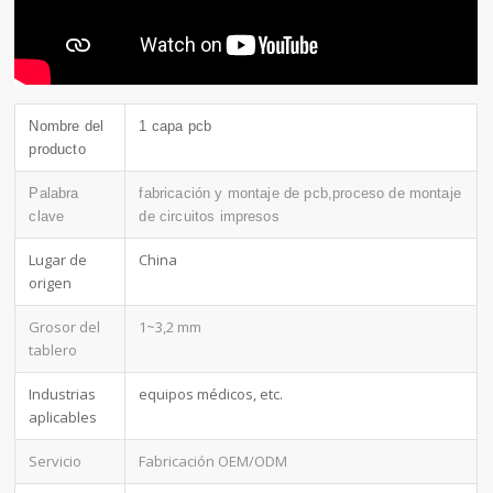
Nombre del
1 capa pcb
producto
Palabra
fabricación y montaje de pcb,proceso de montaje
clave
de circuitos impresos
Lugar de
China
origen
Grosor del
1~3,2 mm
tablero
Industrias
equipos médicos, etc.
aplicables
Servicio
Fabricación OEM/ODM