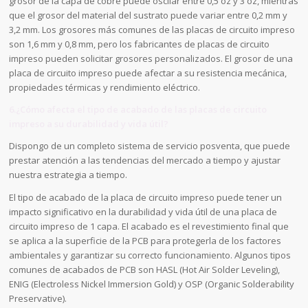
grosor de la capa de cobre puede oscilar entre 0,5 oz y 3 oz, mientras
que el grosor del material del sustrato puede variar entre 0,2 mm y
3,2 mm. Los grosores más comunes de las placas de circuito impreso
son 1,6 mm y 0,8 mm, pero los fabricantes de placas de circuito
impreso pueden solicitar grosores personalizados. El grosor de una
placa de circuito impreso puede afectar a su resistencia mecánica,
propiedades térmicas y rendimiento eléctrico.
6.¿Cómo afecta el tipo de acabado de las placas de circuito
impreso a su durabilidad y vida útil?
Dispongo de un completo sistema de servicio posventa, que puede
prestar atención a las tendencias del mercado a tiempo y ajustar
nuestra estrategia a tiempo.
El tipo de acabado de la placa de circuito impreso puede tener un
impacto significativo en la durabilidad y vida útil de una placa de
circuito impreso de 1 capa. El acabado es el revestimiento final que
se aplica a la superficie de la PCB para protegerla de los factores
ambientales y garantizar su correcto funcionamiento. Algunos tipos
comunes de acabados de PCB son HASL (Hot Air Solder Leveling),
ENIG (Electroless Nickel Immersion Gold) y OSP (Organic Solderability
Preservative).