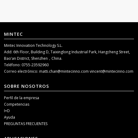
MINTEC
Mintec Innovation Technology S.L.
Add: 6th Floor, Building D, Taixinglong Industrial Park, Hangcheng Street,
Bao’an District, Shenzhen，China.
Teléfono: 0755-23592960
Correo electrónico:
matti.chan@mintecinno.com
vincent@mintecinno.com
SOBRE NOSOTROS
Perfil de la empresa
Competencias
I+D
Ayuda
PREGUNTAS FRECUENTES