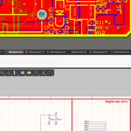
EEG (Electroencephalogram) PCB