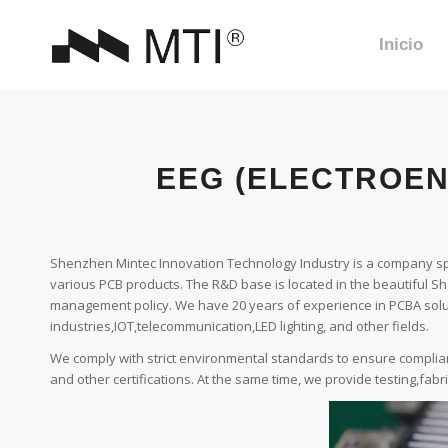
Inicio
EEG (ELECTROE
Shenzhen Mintec Innovation Technology Industry is a company spe
various PCB products. The R&D base is located in the beautiful 
management policy. We have 20 years of experience in PCBA solu
industries,IOT,telecommunication,LED lighting, and other fields.
We comply with strict environmental standards to ensure compli
and other certifications. At the same time, we provide testing,fabr