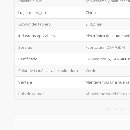
Palabra clave
pcb assembly manufactu
Lugar de origen
China
Grosor del tablero
2~3,2 mm
Industrias aplicables
electrónica del automóvil,
Servicio
Fabricación OEM/ODM
Certificado
ISO-9001:2015, ISO-14001
Color de la máscara de soldadura
Verde
Ventaja
Mantenemos una buena ca
País de ventas
All over the world for e
Capacidades d