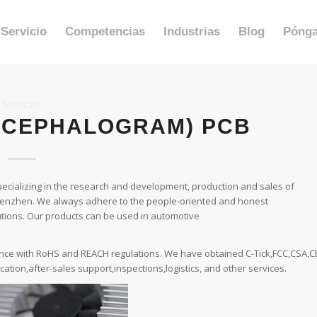
Servicio
Competencias
Industrias
Blog
Pónga
NOTICIAS
NCEPHALOGRAM) PCB
cializing in the research and development, production and sales of
Shenzhen. We always adhere to the people-oriented and honest
tions. Our products can be used in automotive
ance with RoHS and REACH regulations. We have obtained C-Tick,FCC,CSA,C
ication,after-sales support,inspections,logistics, and other services.