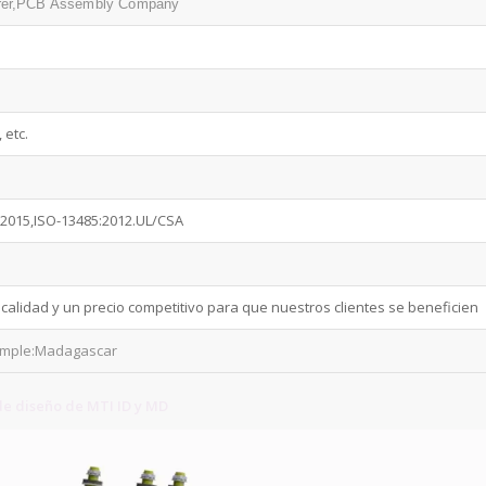
rer,PCB Assembly Company
 etc.
:2015,ISO-13485:2012.UL/CSA
lidad y un precio competitivo para que nuestros clientes se beneficien
xample:Madagascar
e diseño de MTI ID y MD