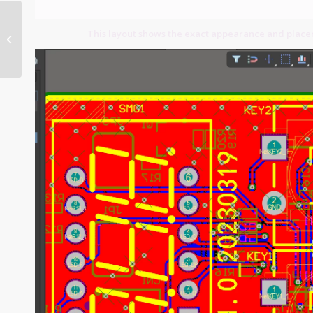
This layout shows the exact appearance and plac
Edge Plated PCB