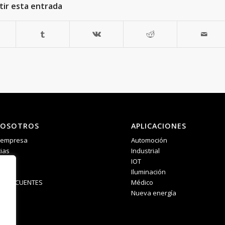
ir esta entrada
NOSOTROS
APLICACIONES
a empresa
Automoción
ias
Industrial
IOT
Iluminación
S FRECUENTES
Médico
Nueva energía