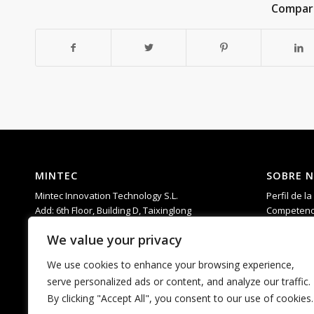
Compart
MINTEC
SOBRE 
Mintec Innovation Technology S.L.
Perfil de l
Add: 6th Floor, Building D, Taixinglong
Competenc
Industrial Park, Hangcheng Street, Bao’an
I+D
We value your privacy
District, Shenzhen，China.
Ayuda
Teléfono: 0755-23592960
PREGUNTA
We use cookies to enhance your browsing experience,
Correo electrónico:
serve personalized ads or content, and analyze our traffic.
matti.chan@mintecinno.com
By clicking "Accept All", you consent to our use of cookies.
vincent@mintecinno.com