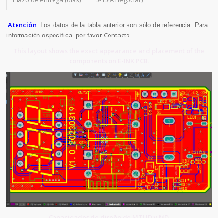
Plazo de entrega (días)
5-15(A negociar)
Atención
: Los datos de la tabla anterior son sólo de referencia. Para
Contacto
información específica, por favor
.
This layout shows the exact appearance and placement of the
components on E-INK PCB.
Capacidades de diseño de MTI ID y MD