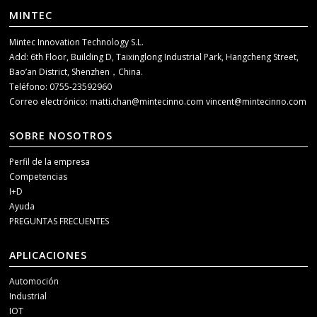
MINTEC
Mintec Innovation Technology S.L.
Add: 6th Floor, Building D, Taixinglong Industrial Park, Hangcheng Street,
Bao’an District, Shenzhen，China.
Teléfono: 0755-23592960
Correo electrónico:
matti.chan@mintecinno.com
vincent@mintecinno.com
SOBRE NOSOTROS
Perfil de la empresa
Competencias
I+D
Ayuda
PREGUNTAS FRECUENTES
APLICACIONES
Automoción
Industrial
IOT