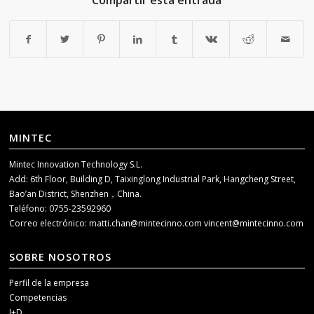
Compartir esta entrada
MINTEC
Mintec Innovation Technology S.L.
Add: 6th Floor, Building D, Taixinglong Industrial Park, Hangcheng Street,
Bao’an District, Shenzhen，China.
Teléfono: 0755-23592960
Correo electrónico:
matti.chan@mintecinno.com
vincent@mintecinno.com
SOBRE NOSOTROS
Perfil de la empresa
Competencias
I+D