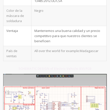
13485:2012.UL/CSA
Color de la
Negro
máscara de
soldadura
Ventaja
Mantenemos una buena calidad y un precio
competitivo para que nuestros clientes se
beneficien
País de
All over the world for example:Madagascar
ventas
SCHEMATIC DESIGN of Electric Vehicle (EV) PCB