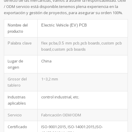
defecto de las mercancías, vamos a asumir la responsabilidad. OEM
/ ODM servicio está disponible.tenemos plena experiencia en la
exportación y gestión de proyectos, para asegurar su orden 100%.
Nombre del
Electric Vehicle (EV) PCB
producto
Palabra clave
flex pcba,0.5 mm pcb,pcb boards,custom pcb
board,custom pcb boards
Lugar de
China
origen
Grosor del
1~3,2 mm
tablero
Industrias
control industrial, etc.
aplicables
Servicio
Fabricación OEM/ODM
Certificado
ISO-9001:2015, ISO-14001:2015,ISO-