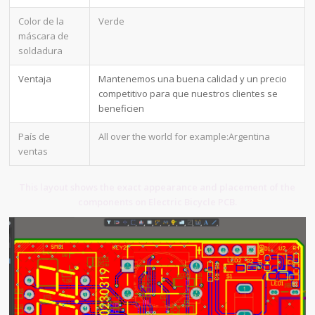
Color de la
Verde
máscara de
soldadura
Ventaja
Mantenemos una buena calidad y un precio
competitivo para que nuestros clientes se
beneficien
País de
All over the world for example:Argentina
ventas
This layout shows the exact appearance and placement of the
components on Electric Bicycle PCB.